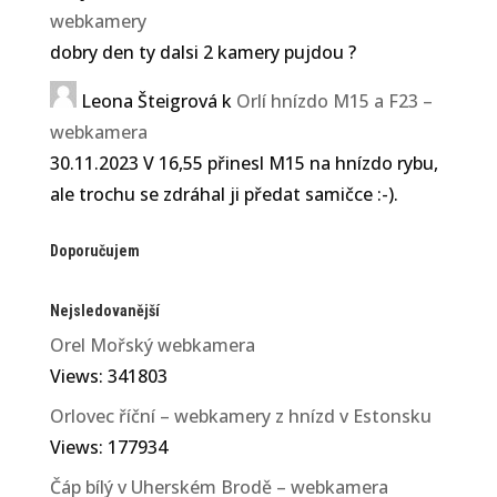
webkamery
dobry den ty dalsi 2 kamery pujdou ?
Leona Šteigrová
k
Orlí hnízdo M15 a F23 –
webkamera
30.11.2023 V 16,55 přinesl M15 na hnízdo rybu,
ale trochu se zdráhal ji předat samičce :-).
Doporučujem
Nejsledovanější
Orel Mořský webkamera
Views: 341803
Orlovec říční – webkamery z hnízd v Estonsku
Views: 177934
Čáp bílý v Uherském Brodě – webkamera