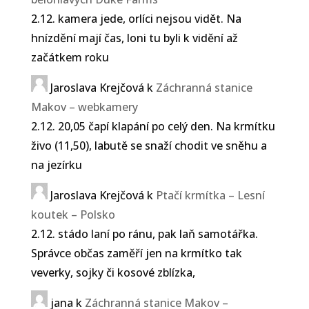
2.12. kamera jede, orlíci nejsou vidět. Na
hnízdění mají čas, loni tu byli k vidění až
začátkem roku
Jaroslava Krejčová
k
Záchranná stanice
Makov – webkamery
2.12. 20,05 čapí klapání po celý den. Na krmítku
živo (11,50), labutě se snaží chodit ve sněhu a
na jezírku
Jaroslava Krejčová
k
Ptačí krmítka – Lesní
koutek – Polsko
2.12. stádo laní po ránu, pak laň samotářka.
Správce občas zaměří jen na krmítko tak
veverky, sojky či kosové zblízka,
jana
k
Záchranná stanice Makov –