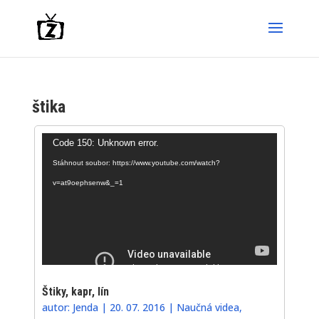
štika
Video
Code 150: Unknown error.
přehrávač
Stáhnout soubor: https://www.youtube.com/watch?
v=at9oephsenw&_=1
Štiky, kapr, lín
autor:
Jenda
|
20. 07. 2016
|
Naučná videa
,