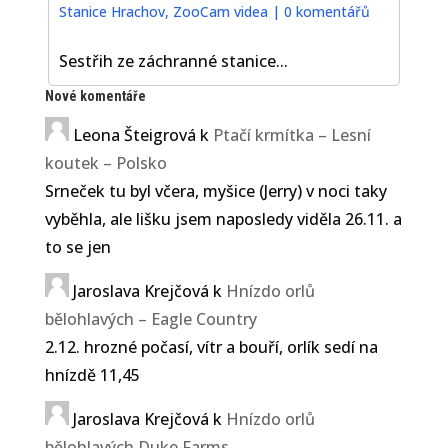
Stanice Hrachov
,
ZooCam videa
|
0 komentářů
Sestřih ze záchranné stanice...
Nové komentáře
Leona Šteigrová
k
Ptačí krmítka – Lesní
koutek – Polsko
Srneček tu byl včera, myšice (Jerry) v noci taky
vyběhla, ale lišku jsem naposledy viděla 26.11. a
to se jen
Jaroslava Krejčová
k
Hnízdo orlů
bělohlavých – Eagle Country
2.12. hrozné počasí, vítr a bouří, orlík sedí na
hnízdě 11,45
Jaroslava Krejčová
k
Hnízdo orlů
bělohlavých Duke Farms