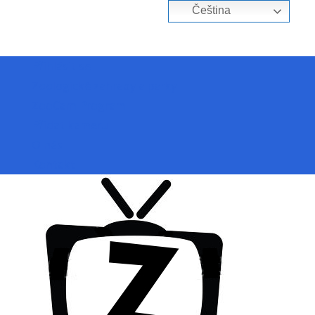
Čeština‎
Přihlásit se
Zoologické zahrady a parky
ZooCam Program
Přidat kameru
O nás
Kontakt