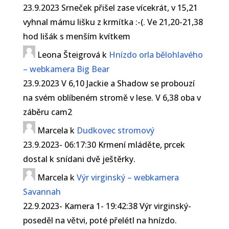
23.9.2023 Srneček přišel zase vícekrát, v 15,21
vyhnal mámu lišku z krmítka :-(. Ve 21,20-21,38
hod lišák s menším kvítkem
Leona Šteigrová
k
Hnízdo orla bělohlavého
– webkamera Big Bear
23.9.2023 V 6,10 Jackie a Shadow se probouzí
na svém oblíbeném stromě v lese. V 6,38 oba v
záběru cam2
Marcela
k
Dudkovec stromový
23.9.2023- 06:17:30 Krmení mláděte, prcek
dostal k snídani dvě ještěrky.
Marcela
k
Výr virginský – webkamera
Savannah
22.9.2023- Kamera 1- 19:42:38 Výr virginský-
poseděl na větvi, poté přelétl na hnízdo.