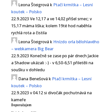
Leona Šteigrová
k
Ptačí krmítka – Lesní
koutek – Polsko
22.9.2023 Ve 12,17 a ve 14,02 přišel srnec; v
15,17 máma liška; kolem 19té hod naběhla
rychlá rota a čistila
Leona Šteigrová
k
Hnízdo orla bělohlavého
– webkamera Big Bear
22.9.2023 Konečně se zase po pár dnech Jackie
a Shadow ukázali :-) - v 6,50-6,51 přiletěli na
soušku v dohledu
Dana Benešová
k
Ptačí krmítka – Lesní
koutek – Polsko
22.9.2023 v 04.12 si divočák pochutnává na
kameře
Doporučujem