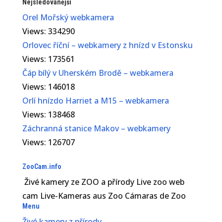
Nejsledovanější
Orel Mořský webkamera
Views: 334290
Orlovec říční – webkamery z hnízd v Estonsku
Views: 173561
Čáp bílý v Uherském Brodě – webkamera
Views: 146018
Orlí hnízdo Harriet a M15 – webkamera
Views: 138468
Záchranná stanice Makov – webkamery
Views: 126707
ZooCam.info
Živé kamery ze ZOO a přírody Live zoo web
cam Live-Kameras aus Zoo Cámaras de Zoo
Menu
Živé kamery z přírody