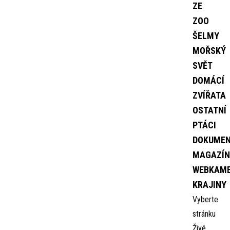
ZE
ZOO
ŠELMY
MOŘSKÝ
SVĚT
DOMÁCÍ
ZVÍŘATA
OSTATNÍ
PTÁCI
DOKUME
MAGAZÍN
WEBKAM
KRAJINY
Vyberte
stránku
Živé