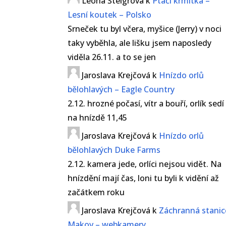
Leona Šteigrová
k
Ptačí krmítka –
Lesní koutek – Polsko
Srneček tu byl včera, myšice (Jerry) v noci
taky vyběhla, ale lišku jsem naposledy
viděla 26.11. a to se jen
Jaroslava Krejčová
k
Hnízdo orlů
bělohlavých – Eagle Country
2.12. hrozné počasí, vítr a bouří, orlík sedí
na hnízdě 11,45
Jaroslava Krejčová
k
Hnízdo orlů
bělohlavých Duke Farms
2.12. kamera jede, orlíci nejsou vidět. Na
hnízdění mají čas, loni tu byli k vidění až
začátkem roku
Jaroslava Krejčová
k
Záchranná stanic
Makov – webkamery