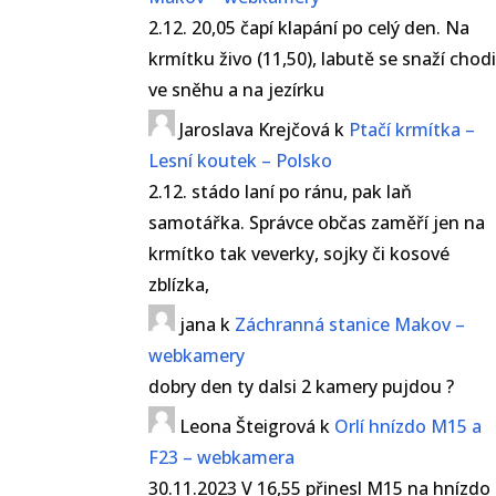
2.12. 20,05 čapí klapání po celý den. Na
krmítku živo (11,50), labutě se snaží chod
ve sněhu a na jezírku
Jaroslava Krejčová
k
Ptačí krmítka –
Lesní koutek – Polsko
2.12. stádo laní po ránu, pak laň
samotářka. Správce občas zaměří jen na
krmítko tak veverky, sojky či kosové
zblízka,
jana
k
Záchranná stanice Makov –
webkamery
dobry den ty dalsi 2 kamery pujdou ?
Leona Šteigrová
k
Orlí hnízdo M15 a
F23 – webkamera
30.11.2023 V 16,55 přinesl M15 na hnízdo