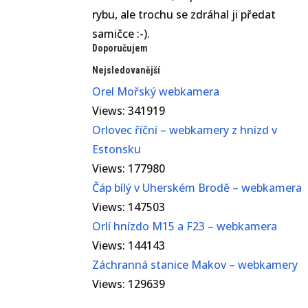
rybu, ale trochu se zdráhal ji předat
samičce :-).
Doporučujem
Nejsledovanější
Orel Mořský webkamera
Views: 341919
Orlovec říční – webkamery z hnízd v
Estonsku
Views: 177980
Čáp bílý v Uherském Brodě – webkamera
Views: 147503
Orlí hnízdo M15 a F23 – webkamera
Views: 144143
Záchranná stanice Makov – webkamery
Views: 129639