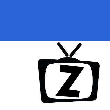
Přihlásit se
Zoologické zahrady a parky
ZooCam Program
Přidat kameru
O nás
Kontakt