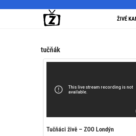
ŽIVÉ KA
tučňák
Tučňáci živě – ZOO Londýn