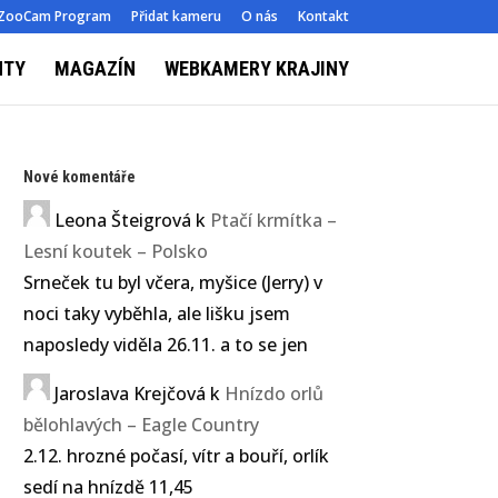
ZooCam Program
Přidat kameru
O nás
Kontakt
NTY
MAGAZÍN
WEBKAMERY KRAJINY
Nové komentáře
Leona Šteigrová
k
Ptačí krmítka –
Lesní koutek – Polsko
Srneček tu byl včera, myšice (Jerry) v
noci taky vyběhla, ale lišku jsem
naposledy viděla 26.11. a to se jen
Jaroslava Krejčová
k
Hnízdo orlů
bělohlavých – Eagle Country
2.12. hrozné počasí, vítr a bouří, orlík
sedí na hnízdě 11,45