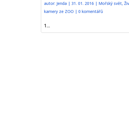
autor:
Jenda
|
31. 01. 2016
|
Mořský svět
,
Ži
kamery ze ZOO
|
0 komentářů
1...