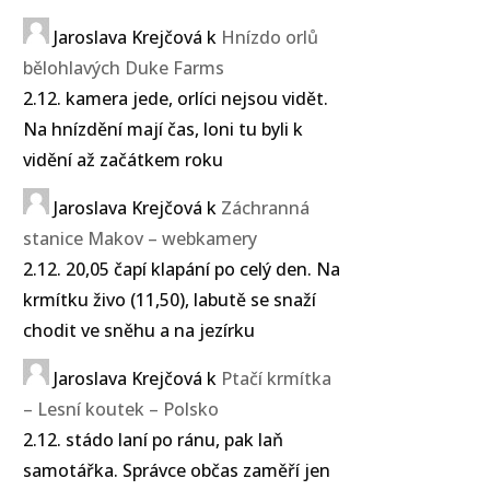
Jaroslava Krejčová
k
Hnízdo orlů
bělohlavých Duke Farms
2.12. kamera jede, orlíci nejsou vidět.
Na hnízdění mají čas, loni tu byli k
vidění až začátkem roku
Jaroslava Krejčová
k
Záchranná
stanice Makov – webkamery
2.12. 20,05 čapí klapání po celý den. Na
krmítku živo (11,50), labutě se snaží
chodit ve sněhu a na jezírku
Jaroslava Krejčová
k
Ptačí krmítka
– Lesní koutek – Polsko
2.12. stádo laní po ránu, pak laň
samotářka. Správce občas zaměří jen