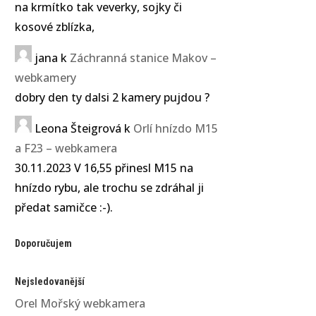
na krmítko tak veverky, sojky či
kosové zblízka,
jana
k
Záchranná stanice Makov –
webkamery
dobry den ty dalsi 2 kamery pujdou ?
Leona Šteigrová
k
Orlí hnízdo M15
a F23 – webkamera
30.11.2023 V 16,55 přinesl M15 na
hnízdo rybu, ale trochu se zdráhal ji
předat samičce :-).
Doporučujem
Nejsledovanější
Orel Mořský webkamera