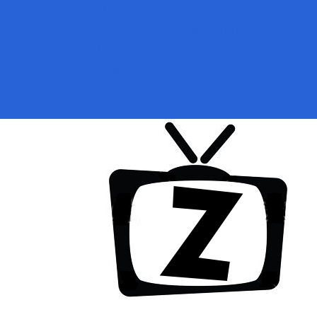
Přihlásit se
Zoologické zahrady a parky
ZooCam Program
Přidat kameru
O nás
Kontakt