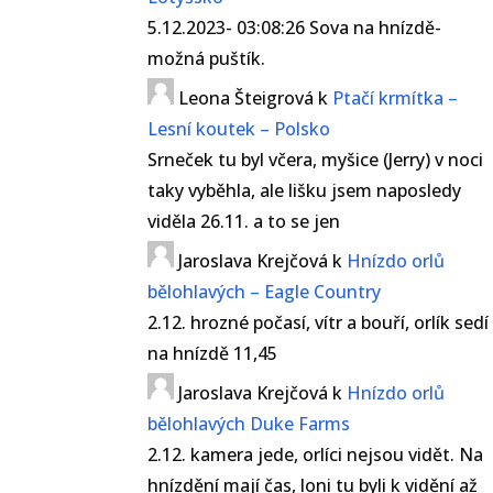
5.12.2023- 03:08:26 Sova na hnízdě-
možná puštík.
Leona Šteigrová
k
Ptačí krmítka –
Lesní koutek – Polsko
Srneček tu byl včera, myšice (Jerry) v noci
taky vyběhla, ale lišku jsem naposledy
viděla 26.11. a to se jen
Jaroslava Krejčová
k
Hnízdo orlů
bělohlavých – Eagle Country
2.12. hrozné počasí, vítr a bouří, orlík sedí
na hnízdě 11,45
Jaroslava Krejčová
k
Hnízdo orlů
bělohlavých Duke Farms
2.12. kamera jede, orlíci nejsou vidět. Na
hnízdění mají čas, loni tu byli k vidění až