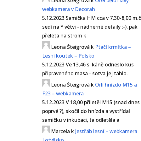
Leona Šteigrová
k
Orel bělohlavý
webkamera v Decorah
5.12.2023 Samička HM cca v 7,30-8,00 m.č
sedí na Y větvi - nádherné detaily :-), pak
přelétá na strom k
Leona Šteigrová
k
Ptačí krmítka –
Lesní koutek – Polsko
5.12.2023 Ve 13,46 si káně odneslo kus
připraveného masa - sotva jej táhlo.
Leona Šteigrová
k
Orlí hnízdo M15 a
F23 – webkamera
5.12.2023 V 18,00 přiletěl M15 (snad dnes
poprvé ?), skočil do hnízda a vystřídal
samičku v inkubaci, ta odletěla a
Marcela
k
Jestřáb lesní – webkamera
Lotyšsko