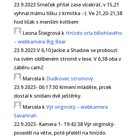
23.9.2023 Srneček přišel zase vícekrát, v 15,21
vyhnal mámu lišku z krmítka :-(. Ve 21,20-21,38
hod lišák s menším kvítkem
Leona Šteigrová
k
Hnízdo orla bělohlavého
– webkamera Big Bear
23.9.2023 V 6,10 Jackie a Shadow se probouzí
na svém oblíbeném stromě v lese. V 6,38 oba v
záběru cam2
Marcela
k
Dudkovec stromový
23.9.2023- 06:17:30 Krmení mláděte, prcek
dostal k snídani dvě ještěrky.
Marcela
k
Výr virginský – webkamera
Savannah
22.9.2023- Kamera 1- 19:42:38 Výr virginský-
poseděl na větvi, poté přelétl na hnízdo.