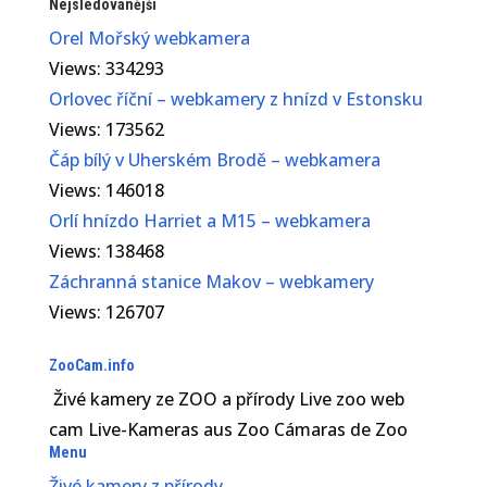
Nejsledovanější
Orel Mořský webkamera
Views: 334293
Orlovec říční – webkamery z hnízd v Estonsku
Views: 173562
Čáp bílý v Uherském Brodě – webkamera
Views: 146018
Orlí hnízdo Harriet a M15 – webkamera
Views: 138468
Záchranná stanice Makov – webkamery
Views: 126707
ZooCam.info
Živé kamery ze ZOO a přírody Live zoo web
cam Live-Kameras aus Zoo Cámaras de Zoo
Menu
Živé kamery z přírody