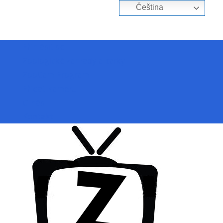
Čeština‎
Přihlásit se
Zoologické zahrady a parky
ZooCam Program
Přidat kameru
O nás
Kontakt