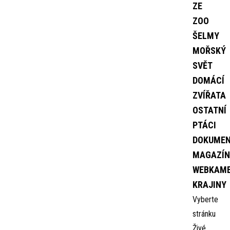
ZE
ZOO
ŠELMY
MOŘSKÝ
SVĚT
DOMÁCÍ
ZVÍŘATA
OSTATNÍ
PTÁCI
DOKUME
MAGAZÍN
WEBKAM
KRAJINY
Vyberte
stránku
Živé