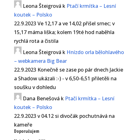
Leona Šteigrová
k
Ptačí krmítka – Lesní
koutek – Polsko
22.9.2023 Ve 12,17 a ve 14,02 přišel srnec; v
15,17 máma liška; kolem 19té hod naběhla
rychlá rota a čistila
Leona Šteigrová
k
Hnízdo orla bělohlavého
– webkamera Big Bear
22.9.2023 Konečně se zase po pár dnech Jackie
a Shadow ukázali :-) - v 6,50-6,51 přiletěli na
soušku v dohledu
Dana Benešová
k
Ptačí krmítka – Lesní
koutek – Polsko
22.9.2023 v 04.12 si divočák pochutnává na
kameře
Doporučujem