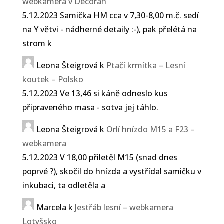
webkamera v Decorah
5.12.2023 Samička HM cca v 7,30-8,00 m.č. sedí
na Y větvi - nádherné detaily :-), pak přelétá na
strom k
Leona Šteigrová
k
Ptačí krmítka – Lesní
koutek – Polsko
5.12.2023 Ve 13,46 si káně odneslo kus
připraveného masa - sotva jej táhlo.
Leona Šteigrová
k
Orlí hnízdo M15 a F23 –
webkamera
5.12.2023 V 18,00 přiletěl M15 (snad dnes
poprvé ?), skočil do hnízda a vystřídal samičku v
inkubaci, ta odletěla a
Marcela
k
Jestřáb lesní – webkamera
Lotyšsko