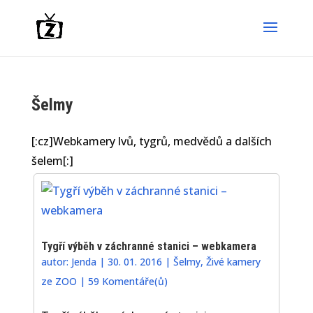
Šelmy
[:cz]Webkamery lvů, tygrů, medvědů a dalších
šelem[:]
Tygří výběh v záchranné stanici – webkamera
autor:
Jenda
|
30. 01. 2016
|
Šelmy
,
Živé kamery
ze ZOO
|
59 Komentáře(ů)