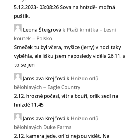
5.12.2023- 03:08:26 Sova na hnízdě- možná
puštík.
Leona Šteigrová
k
Ptačí krmítka – Lesní
koutek – Polsko
Srneček tu byl včera, myšice (Jerry) v noci taky
vyběhla, ale lišku jsem naposledy viděla 26.11. a
to se jen
Jaroslava Krejčová
k
Hnízdo orlů
bělohlavých – Eagle Country
2.12. hrozné počasí, vítr a bouří, orlík sedí na
hnízdě 11,45
Jaroslava Krejčová
k
Hnízdo orlů
bělohlavých Duke Farms
2.12. kamera jede, orlíci nejsou vidět. Na