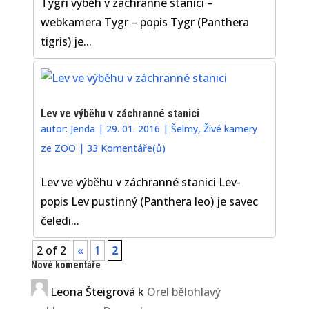
Tygří výběh v záchranné stanici –
webkamera Tygr – popis Tygr (Panthera
tigris) je...
Lev ve výběhu v záchranné stanici
autor:
Jenda
|
29. 01. 2016
|
Šelmy
,
Živé kamery
ze ZOO
|
33 Komentáře(ů)
Lev ve výběhu v záchranné stanici Lev-
popis Lev pustinný (Panthera leo) je savec
čeledi...
2 of 2
«
1
2
Nové komentáře
Leona Šteigrová
k
Orel bělohlavý