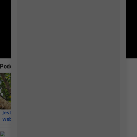
orel stepní, na Olomoucku a
Love
169
Přerovsku ouhorlík
černokřídlý a na Novojičínsku
chaluha malá, sdělil ČTK
místopředseda Moravského
ornitologického spolku Jiří
Šafránek. Orel stepní obývá
rozlehlé pláně na sever od...
Podobná Témata:
Čáp bílý živě z
Polska
Sokol
Jestřáb lesní –
stěhovavý –
webkamera
hnízdo ve
Lotyšsko
Španělsku