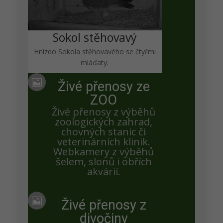
mu pěkné kousky.
Sokol stěhovavý
Alfi
Hnízdo Sokola stěhovavého se čtyřmi
mláďaty.
Při pohledu na ty vytahané vaky pod zobáky prcků

Živé přenosy ze
se doma smějeme, jestli se náhodou milostivá paní
ZOO
čápová před snůžkou vajec někde nezapoměla s
Živé přenosy z výběhů
nějakým don pelikánem. ;o))
zoologických zahrad,
chovných stanic či
veterinárních klinik.
draha
Webkamery z výběhů
šelem, slonů i obřích
akvárií.
12.6. – A v 8:09 si ten nejmenší opět sezobl
pořádný kus. Tak to s ním vypadá dobře!

Živé přenosy z
divočiny
draha