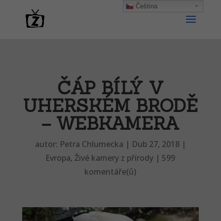
Čeština‎
ČÁP BÍLÝ V
UHERSKÉM BRODĚ
– WEBKAMERA
autor:
Petra Chlumecka
|
Dub 27, 2018
|
Evropa
,
Živé kamery z přírody
|
599
komentáře(ů)