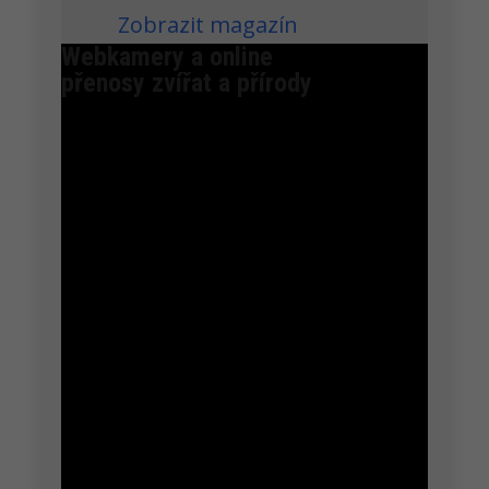
Zobrazit magazín
Webkamery a online
přenosy zvířat a přírody
Alfi
O „prcky“ se stále starají oba. Kdo je mamka a kdo
taťka sice nepoznám, ale jeden má nožky čisté a
druhý celé bílé.
Petra Chlumecka
Flétňák australský - popis
Hnízdo se nachází na