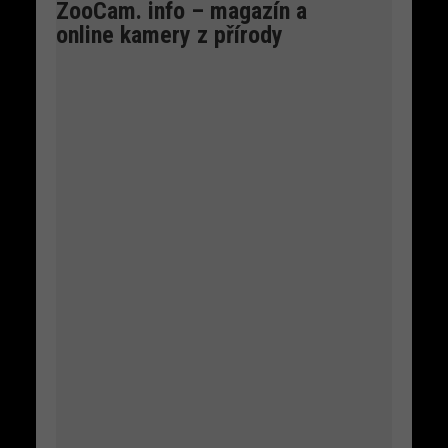
ZooCam. info – magazín a
online kamery z přírody
Čáp bílý – živě
Petra Chlumecka
Na Kroměřížsku se objevil