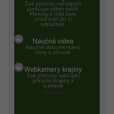
Živé přenosy národních
parků po celém světě.
12.6. – V 5:59:38 si nejmenší při krmení uchytil
Přenosy z míst kam
takový kus, že zdálo nemožné, aby ho pozřel. Ještě
chodí zvěř jíst či
odpočívat.
navíc se mu ho starší sourozenec snažil vytáhnout
ze zobáku. Prďola to zvládl.

Naučná videa
Naučné dokumentární
Lída
filmy o přírodě
Na hnízdě je vedro a tak maminka (tatínek) stojí

tak, aby prckové měli stín.
Webkamery krajiny
Živé přenosy zabírající
přírodní krajiny a
scenerie
Alfi
[gtranslate]
Povšimněte si, že jeden z rodičů se vždy snaží stát
tak, aby mladým vytvářel stín.