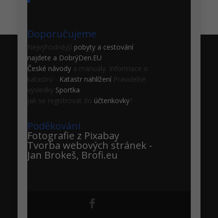
Doporučujeme
Nejvýhodnější
pobyty a cestování
najdete a DobrýDen.EU
ZooCam.info
České
návody
a manuály. Informace o
Živé kamery ze ZOO a přírody Live zoo web
katastru -
Katastr nahlížení
Pravidelné
cam Live-Kameras aus Zoo Cámaras de Zoo
výsledky
Sportka
Jak se registrovat do
účtenkovky
?
Menu
Poděkování
Živé kamery z přírody
Fotografie z
Pixabay
Tvorba webových stránek -
Živé kamery ze ZOO
Jan Brokeš, Brofi.eu
Naučná videa
Webkamery krajiny