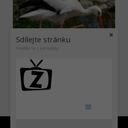
Sdílejte stránku
Podělte se s kamarády.
Čáp bílý – popis