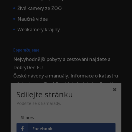
Živé kamery ze ZOO
Naučná videa
Webkamery krajiny
Doporučujeme
Nejvýhodnější
pobyty a cestování najdete a
DobrýDen.EU
České
návody
a manuály. Informace o katastru
-
Katastr nahlížení
Pravidelné výsledky
Sportka
Sdílejte stránku
Jak se registrovat do
účtenkovky
?
Podělte se s kamarády.
Poděkování
Shares
Fotografie z
Pixabay
Tvorba webových stránek - Jan Brokeš, Brofi.eu
Facebook