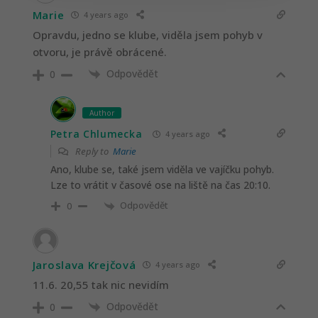
Marie
4 years ago
Opravdu, jedno se klube, viděla jsem pohyb v
otvoru, je právě obrácené.
Odpovědět
0
Author
Petra Chlumecka
4 years ago
Reply to
Marie
Ano, klube se, také jsem viděla ve vajíčku pohyb.
Lze to vrátit v časové ose na liště na čas 20:10.
Odpovědět
0
Jaroslava Krejčová
4 years ago
11.6. 20,55 tak nic nevidím
Odpovědět
0