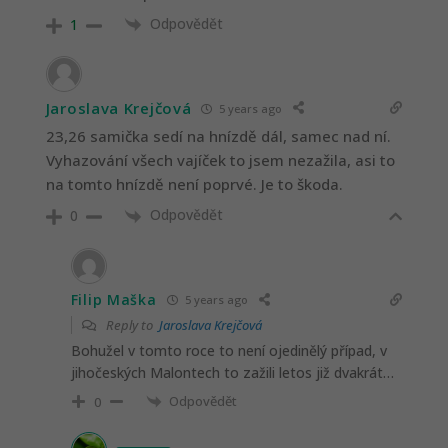
Odpovědět
1
Jaroslava Krejčová
5 years ago
23,26 samička sedí na hnízdě dál, samec nad ní.
Vyhazování všech vajíček to jsem nezažila, asi to
na tomto hnízdě není poprvé. Je to škoda.
Odpovědět
0
Filip Maška
5 years ago
Reply to
Jaroslava Krejčová
Bohužel v tomto roce to není ojedinělý případ, v
jihočeských Malontech to zažili letos již dvakrát…
Odpovědět
0