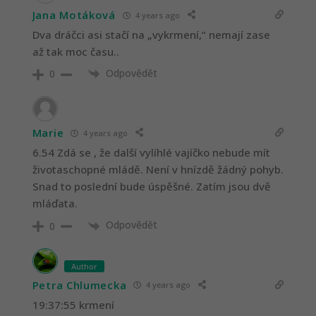
Jana Motáková
4 years ago
Dva dráčci asi stačí na „vykrmení,“ nemají zase
až tak moc času..
Odpovědět
0
Marie
4 years ago
6.54 Zdá se , že další vylíhlé vajíčko nebude mít
životaschopné mládě. Není v hnízdě žádný pohyb.
Snad to poslední bude úspěšné. Zatím jsou dvě
mláďata.
Odpovědět
0
Author
Petra Chlumecka
4 years ago
19:37:55 krmení