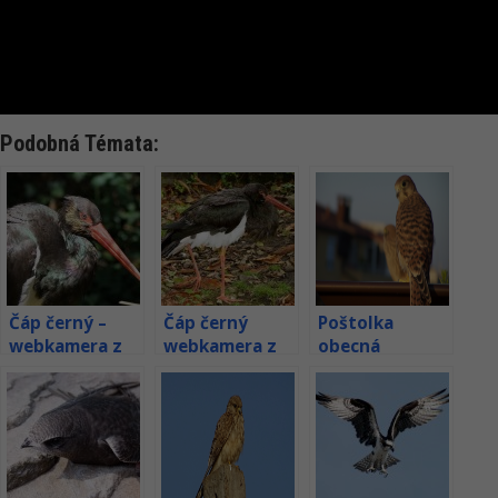
Podobná Témata:
Čáp černý –
Čáp černý
Poštolka
webkamera z
webkamera z
obecná
hnízda v
hnízda v
webkamera z
Estonsku
Lotyšsku
hnízda