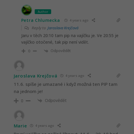
Author
Petra Chlumecka
4 years ago
Reply to
Jaroslava Krejčová
Jaru v těch 20:10 tam pip na vajíčku je. Ve 20:55 je
vajíčko otočené, tak pip není vidět.
Odpovědět
0
Jaroslava Krejčová
4 years ago
11.6. spíše je umazané i když možná ten PIP tam
na jednom je!
Odpovědět
0
Marie
4 years ago
První vajíčko se začíná líhnout, 11.6. – 20 .10 hod.