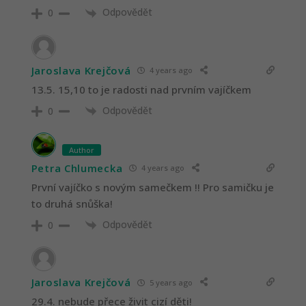
Odpovědět
0
Jaroslava Krejčová
4 years ago
13.5. 15,10 to je radosti nad prvním vajíčkem
Odpovědět
0
Author
Petra Chlumecka
4 years ago
První vajíčko s novým samečkem !! Pro samičku je
to druhá snůška!
Odpovědět
0
Jaroslava Krejčová
5 years ago
29.4. nebude přece živit cizí děti!