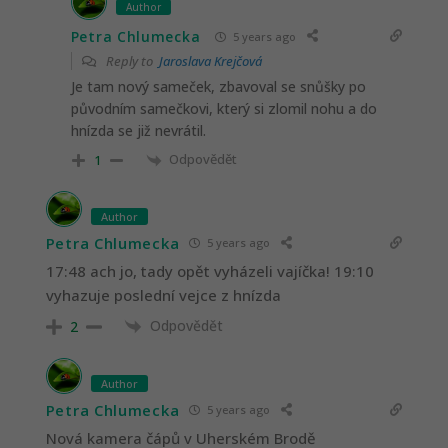
Author
Petra Chlumecka
5 years ago
Reply to
Jaroslava Krejčová
Je tam nový sameček, zbavoval se snůšky po
původním samečkovi, který si zlomil nohu a do
hnízda se již nevrátil.
Odpovědět
1
Author
Petra Chlumecka
5 years ago
17:48 ach jo, tady opět vyházeli vajíčka! 19:10
vyhazuje poslední vejce z hnízda
Odpovědět
2
Author
Petra Chlumecka
5 years ago
Nová kamera čápů v Uherském Brodě