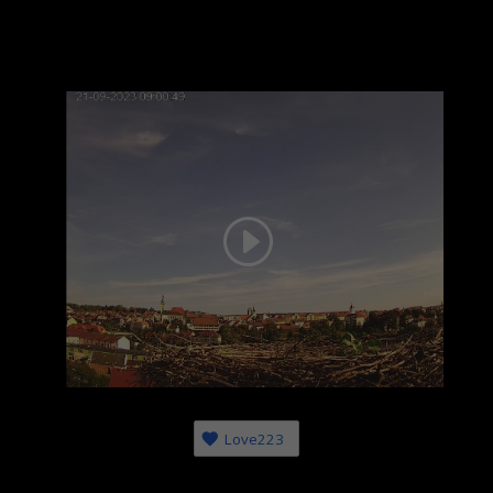
Love
223