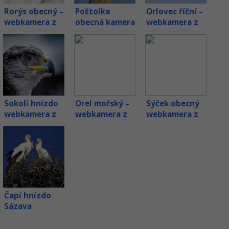
Rorýs obecný –
Poštolka
Orlovec říční –
webkamera z
obecná kamera
webkamera z
budky
z hnízda v
hnízda v
Maďarsku
Lotyšsku
Sokolí hnízdo
Orel mořský –
Sýček obecný
webkamera z
webkamera z
webkamera z
Polska
hnízda v
hnízda v
Polsku
Maďarsku
Čapí hnízdo
Sázava