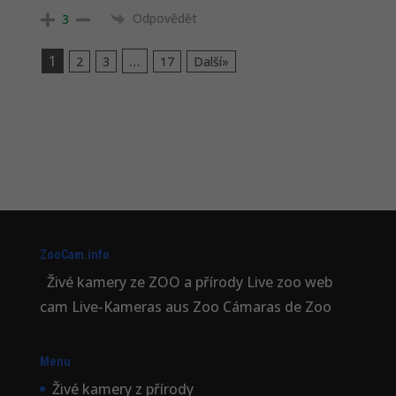
Odpovědět
3
1
…
2
3
17
Další»
ZooCam.info
Živé kamery ze ZOO a přírody Live zoo web
cam Live-Kameras aus Zoo Cámaras de Zoo
Menu
Živé kamery z přírody