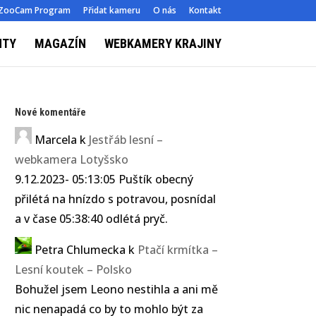
ZooCam Program
Přidat kameru
O nás
Kontakt
NTY
MAGAZÍN
WEBKAMERY KRAJINY
Nové komentáře
Marcela
k
Jestřáb lesní –
webkamera Lotyšsko
9.12.2023- 05:13:05 Puštík obecný
přilétá na hnízdo s potravou, posnídal
a v čase 05:38:40 odlétá pryč.
Petra Chlumecka
k
Ptačí krmítka –
Lesní koutek – Polsko
Bohužel jsem Leono nestihla a ani mě
nic nenapadá co by to mohlo být za