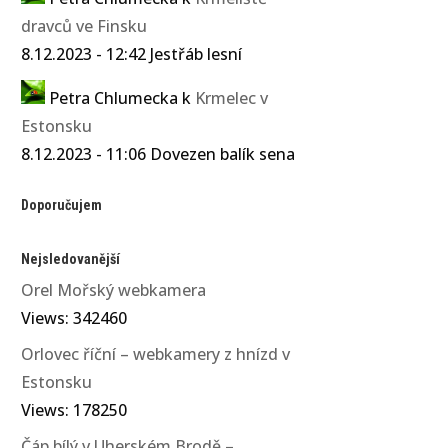
dravců ve Finsku
8.12.2023 - 12:42 Jestřáb lesní
Petra Chlumecka
k
Krmelec v
Estonsku
8.12.2023 - 11:06 Dovezen balík sena
Doporučujem
Nejsledovanější
Orel Mořský webkamera
Views: 342460
Orlovec říční – webkamery z hnízd v
Estonsku
Views: 178250
Čáp bílý v Uherském Brodě –