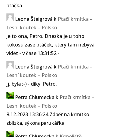
ptáčka.
Leona Šteigrová
k
Ptačí krmítka –
Lesní koutek – Polsko
Je to ona, Petro. Dneska je u toho
kokosu zase ptáček, který tam nebývá
vidět - v čase 13:31:52 -
Leona Šteigrová
k
Ptačí krmítka –
Lesní koutek – Polsko
Jj, byla :-) - díky, Petro.
Petra Chlumecka
k
Ptačí krmítka –
Lesní koutek – Polsko
8.12.2023 13:36:24 Záběr na krmítko
zblízka, sýkora parukářka
Petra Chlumecka
k
Krmeliště