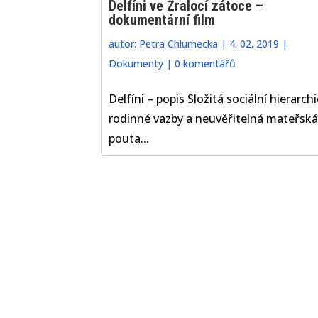
Delfíni ve Žralocí zátoce –
dokumentární film
autor:
Petra Chlumecka
|
4. 02. 2019
|
Dokumenty
|
0 komentářů
Delfíni – popis Složitá sociální hierarchi
rodinné vazby a neuvěřitelná mateřská
pouta...