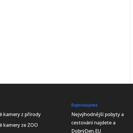
Doporučujeme
vé kamery z přírody
Nejvýhodnější
pobyty a
cestování najdete a
vé kamery ze ZOO
DobrýDen.EU