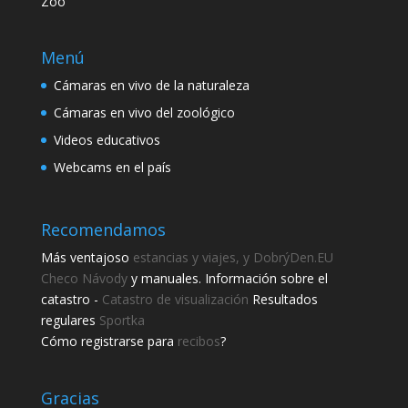
Zoo
Menú
Cámaras en vivo de la naturaleza
Cámaras en vivo del zoológico
Videos educativos
Webcams en el país
Recomendamos
Más ventajoso
estancias y viajes, y DobrýDen.EU
Checo
Návody
y manuales. Información sobre el
catastro -
Catastro de visualización
Resultados
regulares
Sportka
Cómo registrarse para
recibos
?
Gracias