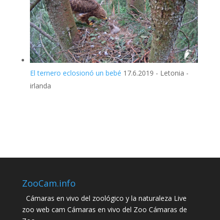
El ternero eclosionó un bebé
17.6.2019
-
Letonia -
irlanda
ZooCam.info
Cámaras en vivo del zoológico y la naturaleza Live
zoo web cam Cámaras en vivo del Zoo Cámaras de