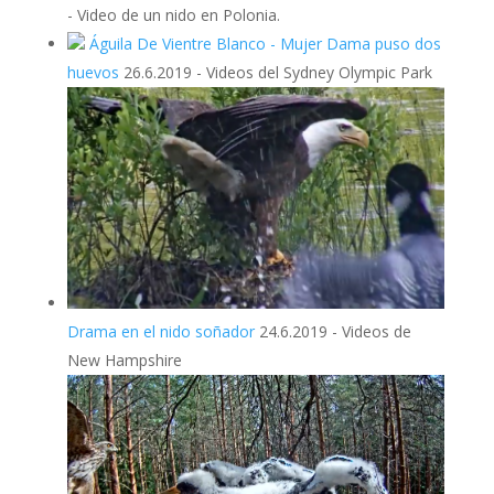
-
Video de un nido en Polonia.
Águila De Vientre Blanco - Mujer Dama puso dos
huevos
26.6.2019
-
Videos del Sydney Olympic Park
Drama en el nido soñador
24.6.2019
-
Videos de
New Hampshire