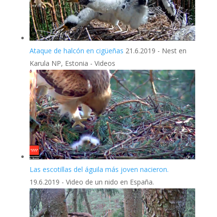
Ataque de halcón en cigüeñas
21.6.2019
-
Nest en
Karula NP, Estonia - Videos
Las escotillas del águila más joven nacieron.
19.6.2019
-
Video de un nido en España.