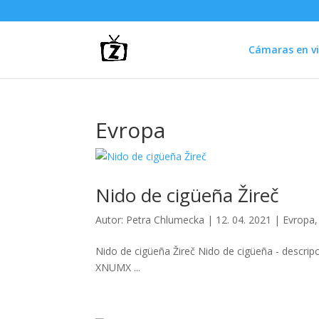
Cámaras en vi
Evropa
Nido de cigüeña Žireč
Autor:
Petra Chlumecka
|
12. 04. 2021
|
Evropa
Nido de cigüeña Žireč Nido de cigüeña - descripc
XNUMX ...