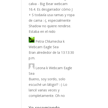
calva - Big Bear webcam
16.4. Es desgarrador cómo J
+ S todavía usa ramas y ropa
de cama :-(, especialmente
Shadow no quiere rendirse.
Estaba en el nido
Petra Chlumecka
k
Webcam Eagle Sea
Eran alrededor de la 13:13:30
p.m.
Leona
k
Webcam Eagle
Sea
Bueno, soy sordo, solo
escuché un látigo!? :-) Lo
lancé varias veces y
completamente. Oh no
Yo recomiendo