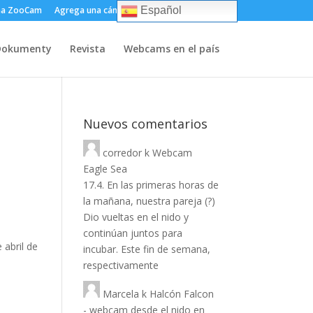
ma ZooCam
Agrega una cámara
Sobre
Contacto
Español
Dokumenty
Revista
Webcams en el país
Nuevos comentarios
corredor
k
Webcam
Eagle Sea
17.4. En las primeras horas de
la mañana, nuestra pareja (?)
Dio vueltas en el nido y
continúan juntos para
 abril de
incubar. Este fin de semana,
respectivamente
Marcela
k
Halcón Falcon
- webcam desde el nido en