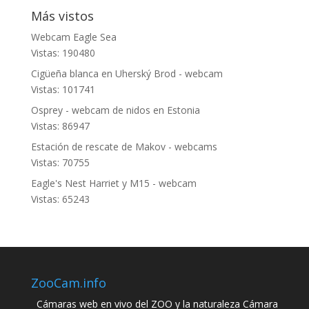
Más vistos
Webcam Eagle Sea
Vistas: 190480
Cigüeña blanca en Uherský Brod - webcam
Vistas: 101741
Osprey - webcam de nidos en Estonia
Vistas: 86947
Estación de rescate de Makov - webcams
Vistas: 70755
Eagle's Nest Harriet y M15 - webcam
Vistas: 65243
ZooCam.info
Cámaras web en vivo del ZOO y la naturaleza Cámara