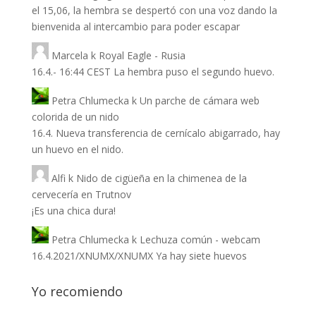
el 15,06, la hembra se despertó con una voz dando la
bienvenida al intercambio para poder escapar
Marcela
k
Royal Eagle - Rusia
16.4.- 16:44 CEST La hembra puso el segundo huevo.
Petra Chlumecka
k
Un parche de cámara web
colorida de un nido
16.4. Nueva transferencia de cernícalo abigarrado, hay
un huevo en el nido.
Alfi
k
Nido de cigüeña en la chimenea de la
cervecería en Trutnov
¡Es una chica dura!
Petra Chlumecka
k
Lechuza común - webcam
16.4.2021/XNUMX/XNUMX Ya hay siete huevos
Yo recomiendo