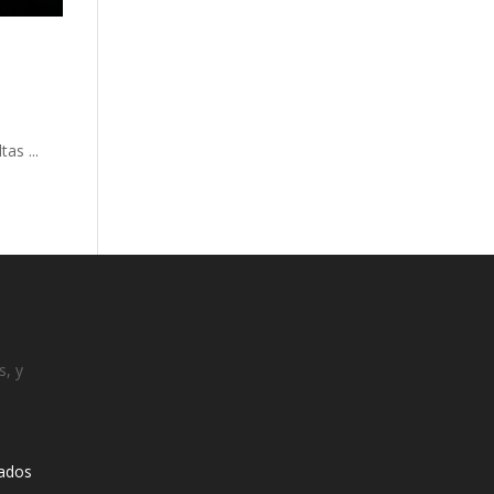
as ...
s, y
ados