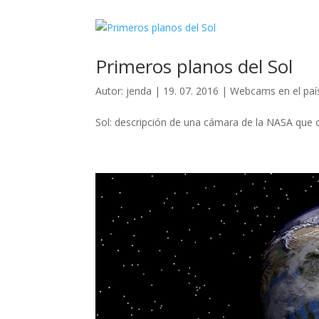
Primeros planos del Sol
Autor:
jenda
|
19. 07. 2016
|
Webcams en el paí
Sol: descripción de una cámara de la NASA que capt