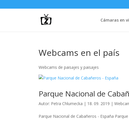
Cámaras en vi
Webcams en el país
Webcams de paisajes y paisajes
Parque Nacional de Cabañ
Autor:
Petra Chlumecka
|
18. 09. 2019
|
Webcams
Parque Nacional de Cabañeros - España Parque N