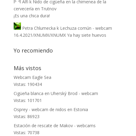
Alfi
k
Nido de cigüeña en la chimenea de la
cervecería en Trutnov
¡Es una chica dura!
Petra Chlumecka
k
Lechuza común - webcam
16.4.2021/XNUMX/XNUMX Ya hay siete huevos
Yo recomiendo
Más vistos
Webcam Eagle Sea
Vistas: 190434
Cigüeña blanca en Uherský Brod - webcam
Vistas: 101701
Osprey - webcam de nidos en Estonia
Vistas: 86923
Estación de rescate de Makov - webcams
Vistas: 70738