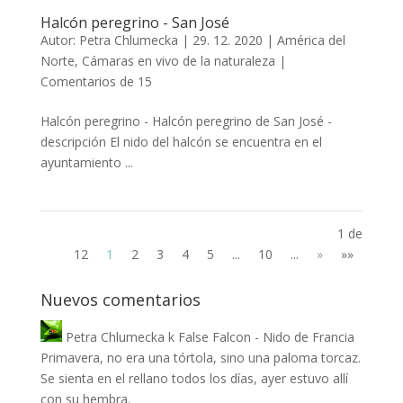
Halcón peregrino - San José
Autor:
Petra Chlumecka
|
29. 12. 2020
|
América del
Norte
,
Cámaras en vivo de la naturaleza
|
Comentarios de 15
Halcón peregrino - Halcón peregrino de San José -
descripción El nido del halcón se encuentra en el
ayuntamiento ...
1 de
12
1
2
3
4
5
...
10
...
»
»»
Nuevos comentarios
Petra Chlumecka
k
False Falcon - Nido de Francia
Primavera, no era una tórtola, sino una paloma torcaz.
Se sienta en el rellano todos los días, ayer estuvo allí
con su hembra.