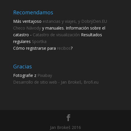
Recomendamos
Más ventajoso
estancias y viajes, y DobrýDen.EU
Checo
Návody
y manuales. Información sobre el
catastro -
Catastro de visualización
Resultados
regulares
Sportka
Cómo registrarse para
recibos
?
Gracias
Fotografie z
Pixabay
Desarrollo de sitio web - Jan Brokeš, Brofi.eu
Jan Brokeš 2016