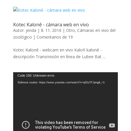
Kotec Kaloně - cámara web en vivo
Autor:
jenda
|
8. 11. 2016
|
Otro
,
Cámaras en vivo del
zoológico
|
Comentarios de 19
Kotec Kaloně - webcam en vivo Kaloň kaloně -
descripción Transmisión en línea de Lubee Bat ...
Video
Code 150: Unknown error.
přehrávač
Stáhnout soubor: https://www.youtube.com/watch?v=qf2tz5TJpng&_=1