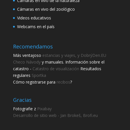
Cámaras en vivo de la naturaleza
Cámaras en vivo del zoológico
Videos educativos
Webcams en el país
Recomendamos
Más ventajoso
estancias y viajes, y DobrýDen.EU
Checo
Návody
y manuales. Información sobre el
catastro -
Catastro de visualización
Resultados
regulares
Sportka
Cómo registrarse para
recibos
?
Gracias
Fotografie z
Pixabay
Desarrollo de sitio web - Jan Brokeš, Brofi.eu