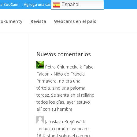
ma ZooCam
Agrega una cámara
Sobre
Contacto
Español
Dokumenty
Revista
Webcams en el país
Nuevos comentarios
Petra Chlumecka
k
False
Falcon - Nido de Francia
Primavera, no era una
tórtola, sino una paloma
torcaz. Se sienta en el rellano
todos los días, ayer estuvo
allí con su hembra.
Jaroslava Krejčová
k
Lechuza común - webcam
16.4. stand sobre el campo,