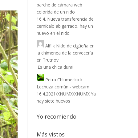
parche de cámara web
colorida de un nido
16.4. Nueva transferencia de
cernícalo abigarrado, hay un
huevo en el nido.
Alfi
k
Nido de cigüeña en
la chimenea de la cervecería
en Trutnov
¡Es una chica dura!
Petra Chlumecka
k
Lechuza común - webcam
16.4.2021/XNUMX/XNUMX Ya
hay siete huevos
Yo recomiendo
Más vistos