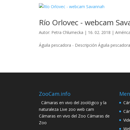
Río Orlovec - webcam Sa
Autor:
Petra Chlumecka
|
16. 02. 2018
|
América
Águila pescadora - Descripción Águila pescadora 
ZooCam.info
Men
Cámaras en vivo del zoológico y la
Cám
naturaleza Live zoo web cam
Cám
Cámaras en vivo del Zoo Cámaras de
Vid
Zoo
Web