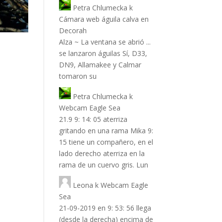
Petra Chlumecka
k
Cámara web águila calva en
Decorah
Alza ~ La ventana se abrió ...
se lanzaron águilas Sí, D33,
DN9, Allamakee y Calmar
tomaron su
Petra Chlumecka
k
Webcam Eagle Sea
21.9 9: 14: 05 aterriza
gritando en una rama Mika 9:
15 tiene un compañero, en el
lado derecho aterriza en la
rama de un cuervo gris. Lun
Leona
k
Webcam Eagle
Sea
21-09-2019 en 9: 53: 56 llega
(desde la derecha) encima de