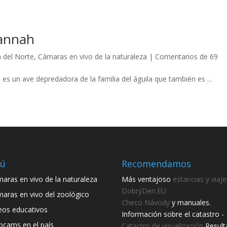
vannah
 del Norte
,
Cámaras en vivo de la naturaleza
|
Comentarios de 69
es un ave depredadora de la familia del águila que también es ...
ú
Recomendamos
aras en vivo de la naturaleza
Más ventajoso
estancias y viaje
DobrýDen.EU
aras en vivo del zoológico
Checo
Návody
y manuales.
eos educativos
Información sobre el catastro -
cams en el país
Catastro de visualización
Result