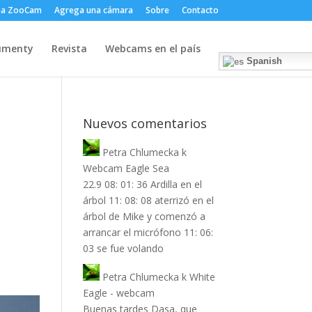
ma ZooCam
Agrega una cámara
Sobre
Contacto
umenty
Revista
Webcams en el país
Spanish
Nuevos comentarios
Petra Chlumecka
k
Webcam Eagle Sea
22.9 08: 01: 36 Ardilla en el
árbol 11: 08: 08 aterrizó en el
árbol de Mike y comenzó a
arrancar el micrófono 11: 06:
03 se fue volando
Petra Chlumecka
k
White
Eagle - webcam
Buenas tardes Dasa, que