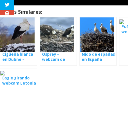
Temas Similares:
Puš
we
bo
Cigüeña blanca
Osprey -
Nido de espadas
en Dubné -
webcam de
en España
webcam
nidos en Estonia
Eagle girando
webcam Letonia