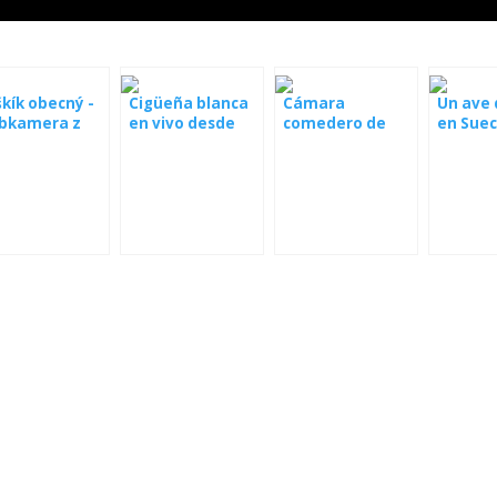
kík obecný -
Cigüeña blanca
Cámara
Un ave 
bkamera z
en vivo desde
comedero de
en Suec
xy
Libstat
pájaros en
Lesovny