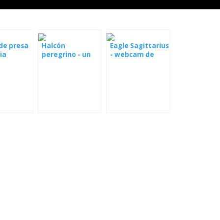
de presa
Halcón
Eagle Sagittarius
ia
peregrino - un
- webcam de
nido en España
Estonia