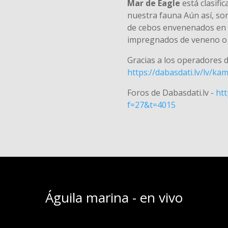
Mar de Eagle
está clasifi
nuestra fauna Aún así, s
de cebos envenenados en
impregnados de veneno o e
Gracias a los operadores 
https://dabasdati.lv/lv/k
Foros de Dabasdati.lv -
htt
f=27&t=4015
Águila marina - en vivo