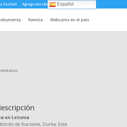
ma ZooCam
Agrega una cámara
Sobre
Contacto
Español
Dokumenty
Revista
Webcams en el país
mentarios
descripción
ea en Letonia
 distrito de Kurzeme, Durbe. Este