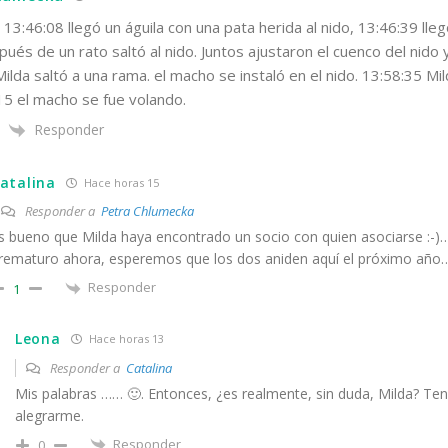
 13:46:08 llegó un águila con una pata herida al nido, 13:46:39 lleg
ués de un rato saltó al nido. Juntos ajustaron el cuenco del nido y 
ilda saltó a una rama. el macho se instaló en el nido. 13:58:35 Mi
15 el macho se fue volando.
Responder
atalina
Hace horas 15
Responder a
Petra Chlumecka
s bueno que Milda haya encontrado un socio con quien asociarse :-)
rematuro ahora, esperemos que los dos aniden aquí el próximo año…
Responder
1
Leona
Hace horas 13
Responder a
Catalina
Mis palabras …… 🙂. Entonces, ¿es realmente, sin duda, Milda? T
alegrarme.
Responder
0