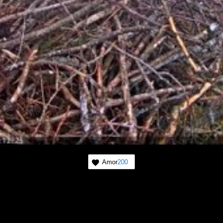
Amor
200