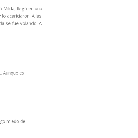
ó Milda, llegó en una
lo acariciaron. A las
lda se fue volando. A
…. Aunque es
 ..
engo miedo de