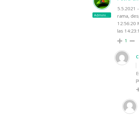
5.5.2021 -
Administración
rama, desp
12:56:20 M
las 14:23:
1
C
E
p