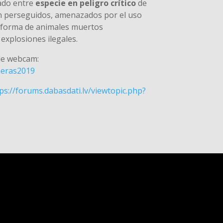
cado entre
especie en peligro crítico
de
on perseguidos, amenazados por el uso
 forma de animales muertos
xplosiones ilegales.
de webcam:
ameras2019
ps://forums.dabasdati.lv/viewtopic.php?