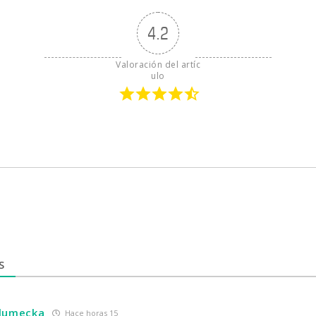
4.2
Valoración del artíc
ulo
S
hlumecka
Hace horas 15