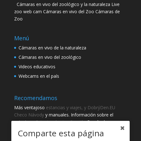
Cámaras en vivo del zoológico y la naturaleza Live
zoo web cam Cámaras en vivo del Zoo Cámaras de
Zoo
Menú
Cámaras en vivo de la naturaleza
Cámaras en vivo del zoológico
Videos educativos
Webcams en el país
Recomendamos
Más ventajoso
estancias y viajes, y DobrýDen.EU
Checo
Návody
y manuales. Información sobre el
catastro -
Catastro de visualización
Resultados
regulares
Sportka
Comparte esta página
Cómo registrarse para
recibos
?