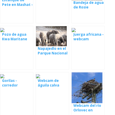
Bandeja de agua
Pete en Mashat -
de Rosie
webcam
Pozo de agua
Juerga africana -
Kwa Maritane
webcam
Napajedlo en el
Parque Nacional
Tembe Elephant
Park
Gorilas -
Webcam de
corredor
águila calva
forestal, GRACE
cañón calvo
Center, Kasuga
Webcam del río
Orlovec en
Florida