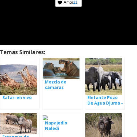
Amor
11
Temas Similares:
Mezcla de
cámaras
africanas
Safari en vivo
Elefante Pozo
De Agua Djuma -
webcam
Napajedlo
Naledi
Estanque de