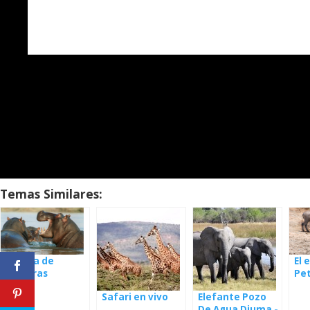
Temas Similares:
Mezcla de
El 
cámaras
Pe
africanas
- 
Safari en vivo
Elefante Pozo
De Agua Djuma -