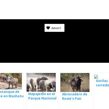
Amor
8
Gorilas 
corredo
foresta
estanque de
Center,
Napajedlo en el
Abrevadero de
te en Mashatu
Parque Nacional
Rosie's Pan
webcam
Tembe Elephant
Park