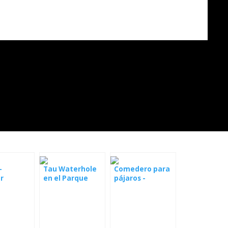
-
Tau Waterhole
Comedero para
r
en el Parque
pájaros -
l, GRACE
Nacional
República de
 Kasuga
Madikwe Game
Sudáfrica
Reserve