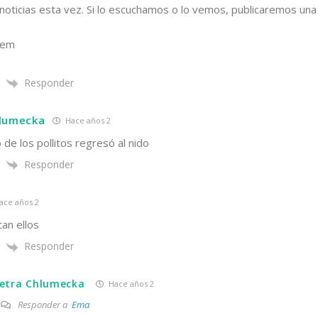
oticias esta vez. Si lo escuchamos o lo vemos, publicaremos una 
vem
Responder
hlumecka
Hace años 2
 de los pollitos regresó al nido
Responder
ace años 2
an ellos
Responder
etra Chlumecka
Hace años 2
Responder a
Ema