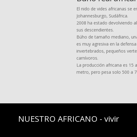
El nido de vides africanas se 
Johannesburgo, Sudáfrica.
2008 ha estado devolviendo al
sus descendientes.
Búho de tamaño mediano, una 
es muy agresiva en la defensa 
invertebrados, pequeños vert
carnívoros.
La producción africana es 15 a
metro, pero pesa solo 500 a 
NUESTRO AFRICANO - vivir