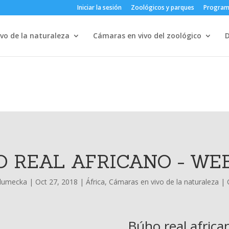
Iniciar la sesión
Zoológicos y parques
Progra
vo de la naturaleza
Cámaras en vivo del zoológico
 REAL AFRICANO - W
hlumecka
|
Oct 27, 2018
|
África
,
Cámaras en vivo de la naturaleza
|
Búho real africa