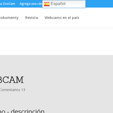
ma ZooCam
Agrega una cámara
Sobre
Contacto
Español
Dokumenty
Revista
Webcams en el país
EBCAM
Comentarios 13
no - descripción