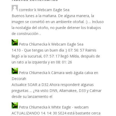
corredor
k
Webcam Eagle Sea
Buenos lunes a la mañana. De alguna manera, la
imagen se convirtió en un ambiente otoñal. :) ... Incluso
la nostalgia del otoño, no puede detener los trabajos
de construcción ..
Petra Chlumecka
k
Webcam Eagle Sea
14.10 - Que tengas un buen día :) 07: 56: 57 Raimis
llegó a la sucursal, 07: 57: 17 llegó Milda, después de
un rato a la izquierda y en 08: 01: 26
Petra Chlumecka
k
Cámara web águila calva en
Decorah
Actualice SOAR a D32 Ahora responderé algunas
preguntas ... ¿Ha visto DN9, Allamakee, D33 y Calmar
desde su lanzamiento el
Petra Chlumecka
k
White Eagle - webcam
ACTUALIZANDO 14. 14: 30 SE24 está bastante cerca