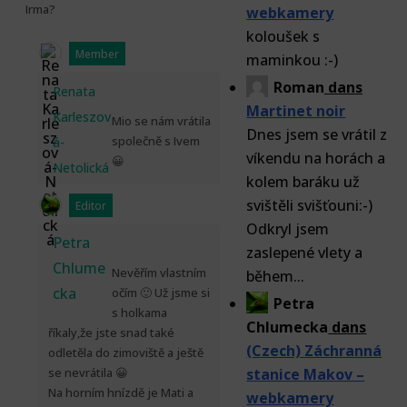
Irma?
webkamery
koloušek s
Member
maminkou :-)
Roman
dans
Renata
Martinet noir
Karleszov
Mio se nám vrátila
Dnes jsem se vrátil z
společně s Ivem
á-
víkendu na horách a
😀
Netolická
kolem baráku už
svištěli svišťouni:-)
Editor
Odkryl jsem
Petra
zaslepené vlety a
Chlume
Nevěřím vlastním
během...
cka
očím 🙂 Už jsme si
Petra
s holkama
Chlumecka
dans
říkaly,že jste snad také
(Czech) Záchranná
odletěla do zimoviště a ještě
se nevrátila 😀
stanice Makov –
Na horním hnízdě je Mati a
webkamery