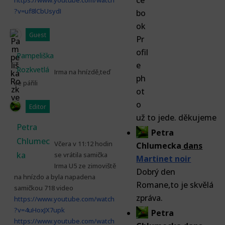
https://www.youtube.com/watch
?v=uf8lCbUsydI
Guest
Pampeliška
Rozkvetlá
Irma na hnízdě,teď
se pářili
Editor
už to jede. děkujeme
Petra
Petra
Chlumec
Včera v 11:12 hodin
Chlumecka
dans
ka
se vrátila samička
Martinet noir
Irma U5 ze zimoviště
Dobrý den
na hnízdo a byla napadena
Romane,to je skvělá
samičkou 718 video
zpráva.
https://www.youtube.com/watch
?v=4uHoxJX7upk
Petra
https://www.youtube.com/watch