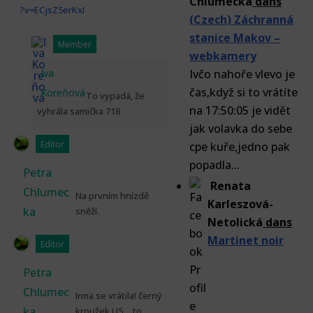
Chlumecka
dans
?v=ECjsZ5erKxI
(Czech) Záchranná
stanice Makov –
Member
webkamery
Iva
Ivčo nahoře vlevo je
čas,když si to vrátíte
Koreňová
To vypadá, že
na 17:50:05 je vidět
vyhrála samička 718
jak volavka do sebe
Editor
cpe kuře,jedno pak
popadla...
Petra
Renata
Chlumec
Na prvním hnízdě
Karleszová-
ka
sněží.
Netolická
dans
Martinet noir
Editor
Petra
Chlumec
Irma se vrátila! černý
ka
kroužek U5….to