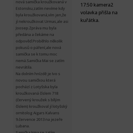
nová samička kroužkovaná v
17:50 kamera2
Estonsku,zatím nevíme kdy
volavka přišla na
byla kroužkovaná,vím jen,že
kuřátka.
jí nekroužkovat Urmas,ale asi
Joosep.Zpráva mu byla
předána a čekáme na
odpověď.Proběhlo několik
pokusů o páření,ale nová
samička se k tomu moc
nemá.Samička Mai se zatím
nevrátila.
Na dolním hnízdě je Ivo s
novou samičkou která
pochází z Lotyšska byla
kroužkovaná číslem 718
(červený kroužek s bílým
číslem) kroužkoval jí lotyšský
ornitolog Aigars Kalvans
9.července 2013 na jezeře
Lubana.
Samička Irma se zatím