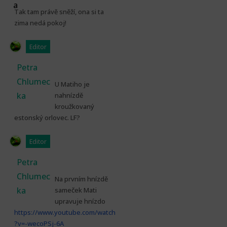
Tak tam právě sněží, ona si ta
zima nedá pokoj!
Editor
Petra
Chlumec
U Matiho je
ka
nahnízdě
kroužkovaný
estonský orlovec. LF?
Editor
Petra
Chlumec
Na prvním hnízdě
ka
sameček Mati
upravuje hnízdo
https://www.youtube.com/watch
?v=-wecoPSj-6A