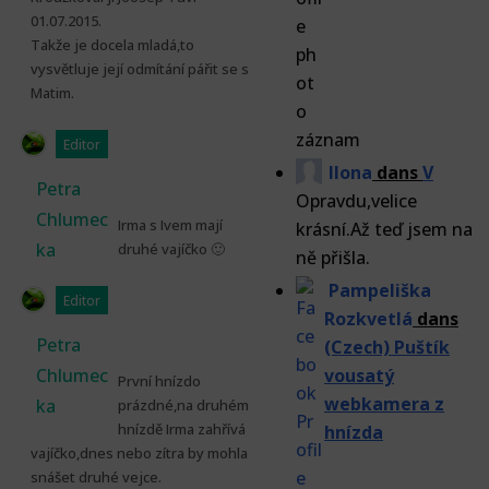
01.07.2015.
Takže je docela mladá,to
vysvětluje její odmítání pářit se s
Matim.
záznam
Editor
Ilona
dans
V
Petra
Opravdu,velice
Chlumec
Irma s Ivem mají
krásní.Až teď jsem na
ka
druhé vajíčko 🙂
ně přišla.
Pampeliška
Editor
Rozkvetlá
dans
Petra
(Czech) Puštík
Chlumec
vousatý
První hnízdo
webkamera z
ka
prázdné,na druhém
hnízdě Irma zahřívá
hnízda
vajíčko,dnes nebo zítra by mohla
snášet druhé vejce.