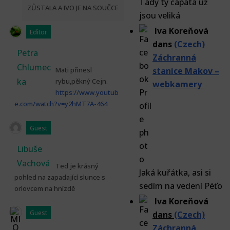
Tady ty čápata už
ZŮSTALA A IVO JE NA SOUČCE
jsou veliká
Iva Koreňová
Editor
dans
(Czech)
Petra
Záchranná
Chlumec
Mati přinesl
stanice Makov –
ka
rybu,pěkný Cejn.
webkamery
https://www.youtub
e.com/watch?v=y2hMT7A-464
Guest
Libuše
Vachová
Ted je krásný
Jaká kuřátka, asi si
pohled na zapadající slunce s
sedím na vedení Péťo
orlovcem na hnízdě
Iva Koreňová
Guest
dans
(Czech)
Záchranná