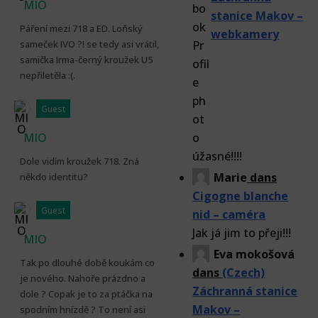
MIO
stanice Makov –
Páření mezi 718 a ED. Loňský
webkamery
sameček IVO ?! se tedy asi vrátil,
samička Irma-černý kroužek U5
nepřiletěla :(.
Guest
MIO
úžasné!!!!
Dole vidím kroužek 718. Zná
Marie
dans
někdo identitu?
Cigogne blanche
Guest
nid – caméra
Jak já jim to přeji!!!
MIO
Eva mokošová
Tak po dlouhé době koukám co
dans
(Czech)
je nového. Nahoře prázdno a
Záchranná stanice
dole ? Copak je to za ptáčka na
Makov –
spodním hnízdě ? To není asi