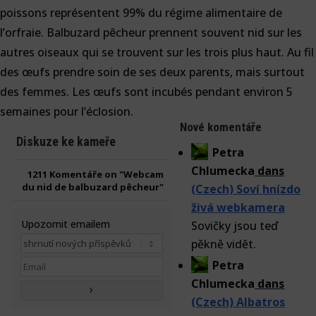
poissons représentent 99% du régime alimentaire de
l’orfraie. Balbuzard pêcheur prennent souvent nid sur les
autres oiseaux qui se trouvent sur les trois plus haut. Au fil
des œufs prendre soin de ses deux parents, mais surtout
des femmes. Les œufs sont incubés pendant environ 5
semaines pour l’éclosion.
Nové komentáře
Diskuze ke kameře
Petra
Chlumecka
dans
1211
Komentáře on "Webcam
du nid de balbuzard pêcheur"
(Czech) Soví hnízdo
živá webkamera
Upozornit emailem
Sovičky jsou teď
pěkně vidět.
Petra
Chlumecka
dans
(Czech) Albatros