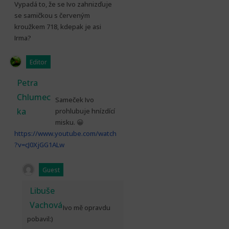
Vypadá to, že se Ivo zahnizďuje
se samičkou s červeným
kroužkem 718, kdepak je asi
Irma?
Editor
Petra
Chlumec
Sameček Ivo
ka
prohlubuje hnízdící
misku. 😀
https://www.youtube.com/watch
?v=cJ0XjGG1ALw
Guest
Libuše
Vachová
Ivo mě opravdu
pobavil:)