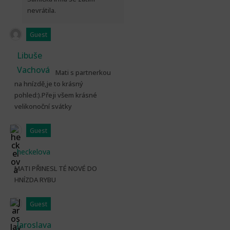
nevrátila.
Guest
Libuše
Vachová
Mati s partnerkou
na hnízdě,je to krásný
pohled:).Přeji všem krásné
velikonoční svátky
Guest
heckelova
MATI PŘINESL TÉ NOVÉ DO
HNÍZDA RYBU
Guest
Jaroslava