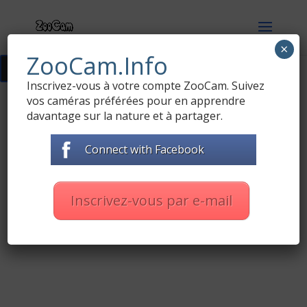
×
ZooCam.Info
Přidat do ZOO programu
91
Inscrivez-vous à votre compte ZooCam. Suivez
vos caméras préférées pour en apprendre
davantage sur la nature et à partager.
Connect with Facebook
Inscrivez-vous par e-mail