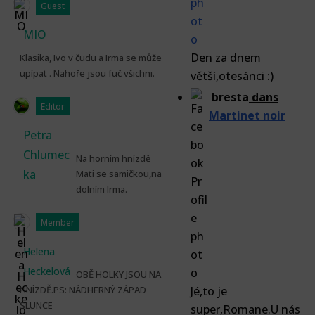
Guest
MIO
Den za dnem
Klasika, Ivo v čudu a Irma se může
upípat . Nahoře jsou fuč všichni.
větší,otesánci :)
bresta
dans
Editor
Martinet noir
Petra
Chlumec
Na horním hnízdě
ka
Mati se samičkou,na
dolním Irma.
Member
Helena
Heckelová
OBĚ HOLKY JSOU NA
HNÍZDĚ.PS: NÁDHERNÝ ZÁPAD
Jé,to je
SLUNCE
super,Romane.U nás