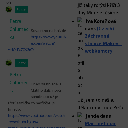
již taky rorýsi křičí 3
Editor
dny.Moc se těšíme.
Petra
Iva Koreňová
dans
(Czech)
Chlumec
Sova ráno na hnízdě
Záchranná
ka
https://www.youtub
stanice Makov –
e.com/watch?
v=bYTc7CK3iCY
webkamery
Editor
Petra
Chlumec
Dnes na hnízdě u
ka
Matiho další nová
samička,to už je
Už jsem to našla,
třetí samička co navštěvuje
děkuji moc moc Péťo
hnízdo.
https://www.youtube.com/watch
Jenda
dans
?v=8Vbub0bgu94
Martinet noir