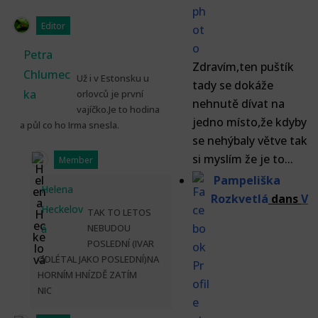
Editor
Petra
Zdravím,ten puštík
Chlumec
Už i v Estonsku u
tady se dokáže
ka
orlovců je první
nehnutě dívat na
vajíčko.Je to hodina
jedno místo,že kdyby
a půl co ho Irma snesla.
se nehýbaly větve tak
si myslím že je to...
Member
Pampeliška
Helena
Rozkvetlá
dans
V
Heckelov
TAK TO LETOS
NEBUDOU
á
POSLEDNÍ (IVAR
ODLÉTAL JAKO POSLEDNÍ)NA
HORNÍM HNÍZDĚ ZATÍM
NIC