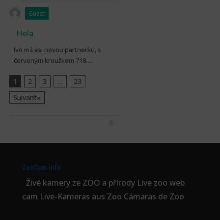
Guest
Hela
Ivo má asi novou partnerku, s
červeným kroužkem 718….
1
2
3
…
23
Suivant»
ZooCam.info
Živé kamery ze ZOO a přírody Live zoo web
cam Live-Kameras aus Zoo Cámaras de Zoo