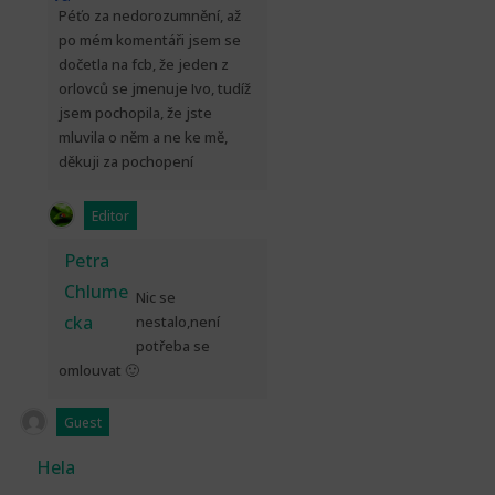
Péťo za nedorozumnění, až
po mém komentáři jsem se
dočetla na fcb, že jeden z
orlovců se jmenuje Ivo, tudíž
jsem pochopila, že jste
mluvila o něm a ne ke mě,
děkuji za pochopení
Editor
Petra
Chlume
Nic se
cka
nestalo,není
potřeba se
omlouvat 🙂
Guest
Hela