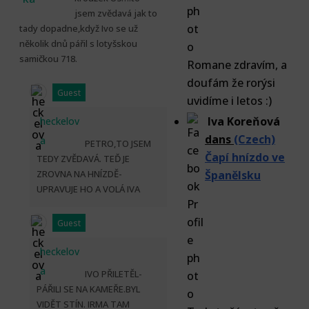
jsem zvědavá jak to
tady dopadne,když Ivo se už
několik dnů pářil s lotyšskou
samičkou 718.
Romane zdravím, a
doufám že rorýsi
Guest
uvidíme i letos :)
Iva Koreňová
heckelov
dans
(Czech)
a
PETRO,TO JSEM
Čapí hnízdo ve
TEDY ZVĚDAVÁ. TEĎ JE
ZROVNA NA HNÍZDĚ-
Španělsku
UPRAVUJE HO A VOLÁ IVA
Guest
heckelov
a
IVO PŘILETĚL-
PÁŘILI SE NA KAMEŘE.BYL
VIDĚT STÍN. IRMA TAM