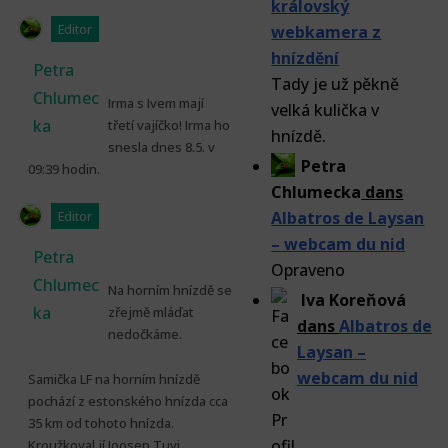
královský
Editor
webkamera z
hnízdění
Petra
Tady je už pěkně
Chlumec
Irma s Ivem mají
velká kulička v
ka
třetí vajíčko! Irma ho
hnízdě.
snesla dnes 8.5. v
Petra
09:39 hodin.
Chlumecka
dans
Albatros de Laysan
Editor
– webcam du nid
Petra
Opraveno
Chlumec
Na horním hnízdě se
Iva Koreňová
ka
zřejmě mláďat
dans
Albatros de
nedočkáme.
Laysan –
webcam du nid
Samička LF na horním hnízdě
pochází z estonského hnízda cca
35 km od tohoto hnízda.
Kroužkoval jí Joosep Tuvi