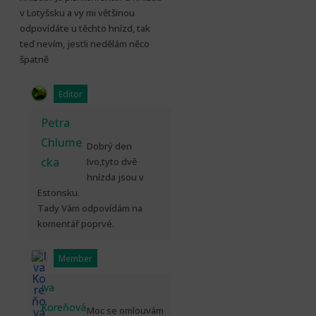
v Lotyšsku a vy mi většinou
odpovídáte u těchto hnízd, tak
teď nevím, jestli nedělám něco
špatně
Editor
Petra
Chlume
Dobrý den
cka
Ivo,tyto dvě
hnízda jsou v
Estonsku.
Tady Vám odpovídám na
komentář poprvé.
Member
Iva
Koreňová
Moc se omlouvám