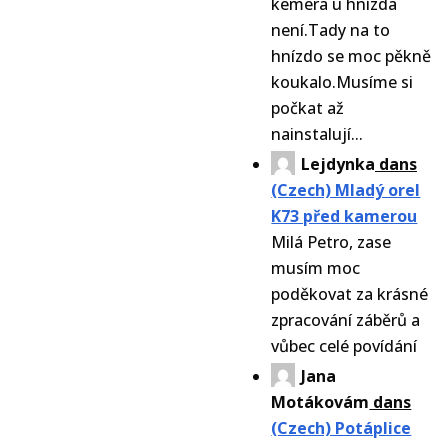
kemera u hnízda
není.Tady na to
hnízdo se moc pěkně
koukalo.Musíme si
počkat až
nainstalují...
Lejdynka
dans
(Czech) Mladý orel
K73 před kamerou
Milá Petro, zase
musím moc
poděkovat za krásné
zpracování záběrů a
vůbec celé povídání
Jana
Motákovám
dans
(Czech) Potáplice