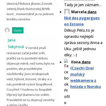
obecná,Pěnkava jíkavec,Zvonek
Tady je jen záznam...
zelený,Dlask tlustozobý,Brhlík
Marcela
dans
lesní…momentálně je na jednom
Nid des pygargues
krmítku veverka.
en Estonie
Děkuji Péťo,to je
Guest
opravdu nejlepší
Jana
zpráva sezony.Anna a
Sekyrová
V norské ptačí
Uku ,ještě jednou
restauraci začal padat sníh,
díky. :-)
ptáčků se tu poslední dobou
Ilona
dans
objevuje méně, než tomu bylo na
(Czech) Orel
podzim, ale pravidelnými
návštěvníky jsou strakapoudi
mořský
velcí, hýlové, kosové, straky a u
webkamera z
nás poměrně vzácní šoupálkové.
hnízda v Norsku
Cca před 1 hodinou tu šoupálek
tříprstý byl (kameru lze vrátit).
Pravidelně se tu objevují veverky
a občas i kočky.