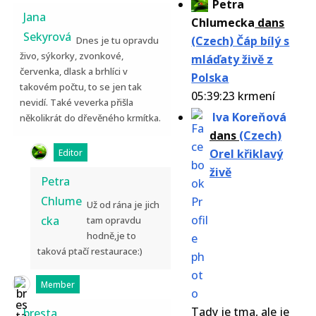
Petra
Jana
Chlumecka
dans
Sekyrová
(Czech) Čáp bílý s
Dnes je tu opravdu
živo, sýkorky, zvonkové,
mláďaty živě z
červenka, dlask a brhlíci v
Polska
takovém počtu, to se jen tak
05:39:23 krmení
nevidí. Také veverka přišla
Iva Koreňová
několikrát do dřevěného krmítka.
dans
(Czech)
Orel křiklavý
Editor
živě
Petra
Chlume
Už od rána je jich
cka
tam opravdu
hodně,je to
taková ptačí restaurace:)
Member
Tady je tma, ale je
bresta