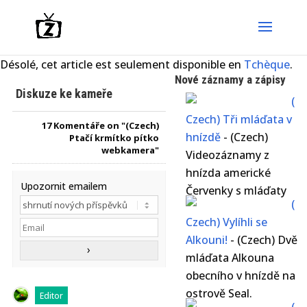
Désolé, cet article est seulement disponible en
Tchèque
.
Nové záznamy a zápisy
Diskuze ke kameře
(
Czech) Tři mláďata v
17
Komentáře on "(Czech)
hnízdě
-
(Czech)
Ptačí krmítko pítko
webkamera"
Videozáznamy z
hnízda americké
Upozornit emailem
Červenky s mláďaty
(
Czech) Vylíhli se
Alkouni!
-
(Czech) Dvě
mláďata Alkouna
obecního v hnízdě na
ostrově Seal.
Editor