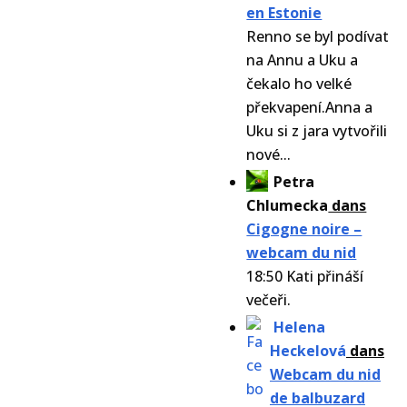
en Estonie
Renno se byl podívat
na Annu a Uku a
čekalo ho velké
překvapení.Anna a
Uku si z jara vytvořili
nové...
Petra
Chlumecka
dans
Cigogne noire –
webcam du nid
18:50 Kati přináší
večeři.
Helena
Heckelová
dans
Webcam du nid
de balbuzard