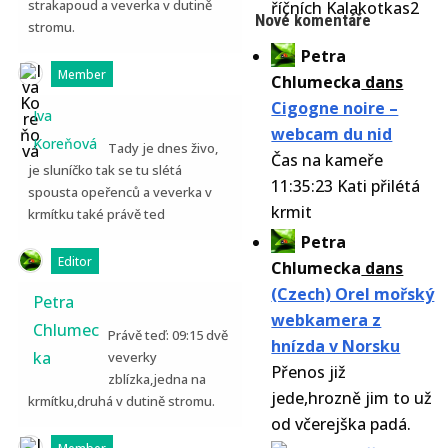
strakapoud a veverka v dutině
říčních Kalakotkas2
Nové komentáře
stromu.
Petra
Member
Chlumecka
dans
Cigogne noire –
Iva
webcam du nid
Koreňová
Tady je dnes živo,
Čas na kameře
je sluníčko tak se tu slétá
11:35:23 Kati přilétá
spousta opeřenců a veverka v
krmit
krmítku také právě ted
Petra
Editor
Chlumecka
dans
(Czech) Orel mořský
Petra
webkamera z
Chlumec
Právě teď: 09:15 dvě
hnízda v Norsku
ka
veverky
Přenos již
zblízka,jedna na
jede,hrozně jim to už
krmítku,druhá v dutině stromu.
od včerejška padá.