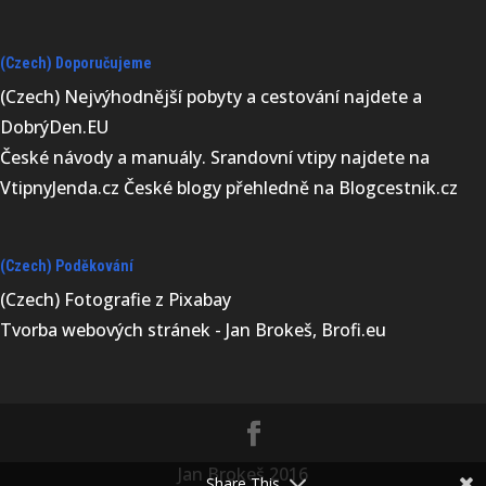
(Czech) Doporučujeme
(Czech) Nejvýhodnější
pobyty a cestování najdete a
DobrýDen.EU
České
návody
a manuály. Srandovní vtipy najdete na
VtipnyJenda.cz
České blogy přehledně na
Blogcestnik.cz
(Czech) Poděkování
(Czech) Fotografie z
Pixabay
Tvorba webových stránek - Jan Brokeš, Brofi.eu
Jan Brokeš 2016
Share This