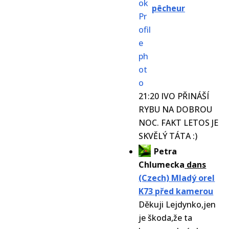
pêcheur
21:20 IVO PŘINÁŠÍ
RYBU NA DOBROU
NOC. FAKT LETOS JE
SKVĚLÝ TÁTA :)
Petra
Chlumecka
dans
(Czech) Mladý orel
K73 před kamerou
Děkuji Lejdynko,jen
je škoda,že ta