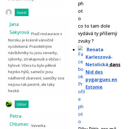
Guest
Jana
co to tam dole
Sekyrová
vydává ty příšerný
Ptačí restaurace v
Norsku je krásně vánočně
zvuky ?
vyzdobená. Pravidelnými
Renata
návštěvníky tu jsou veverky,
Karleszová-
sýkorky, strakapoudi a občas i
Netolická
dans
hýlové. Včera tu bylo pěkné
Nid des
hejnko hýlů, samečci jsou
nádherně zbarvení, samičky sice
pygargues en
nejsou tak pestré, ale taky
Estonie
hezké.
Editor
Petra
Chlumec
Veverka