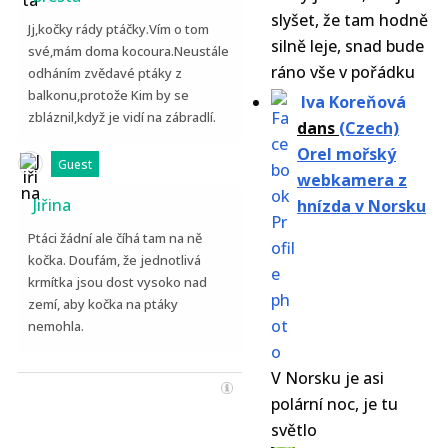
slyšet, že tam hodně
Jj,kočky rády ptáčky.Vím o tom
silně leje, snad bude
své,mám doma kocoura.Neustále
ráno vše v pořádku
odháním zvědavé ptáky z
balkonu,protože Kim by se
Iva Koreňová
zbláznil,když je vidí na zábradlí.
dans
(Czech)
Orel mořský
Guest
webkamera z
Jiřina
hnízda v Norsku
Ptáci žádní ale číhá tam na ně
kočka. Doufám, že jednotlivá
krmítka jsou dost vysoko nad
zemí, aby kočka na ptáky
nemohla.
V Norsku je asi
polární noc, je tu
světlo