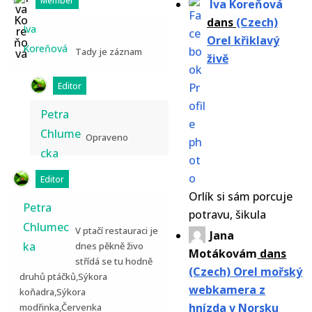
Member
Iva Koreňová
dans
(Czech)
Iva
Orel křiklavý
Koreňová
Tady je záznam
živě
Editor
Petra
Chlume
Opraveno
cka
Editor
Orlík si sám porcuje
Petra
potravu, šikula
Chlumec
V ptačí restauraci je
Jana
ka
dnes pěkně živo
Motákovám
dans
střídá se tu hodně
(Czech) Orel mořský
druhů ptáčků,Sýkora
webkamera z
koňadra,Sýkora
hnízda v Norsku
modřinka,Červenka