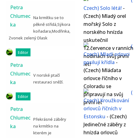
(
Petra
Czech) Solo létá!
-
Chlumec
(Czech) Mladý orel
Na krmítku se to
mořský Solo z
ka
pěkně střídá,Sýkora
koňadara,Modřinka,
norského hnízda
Zvonek zelený Dlask
uskutečnil
(
12.července v ranních
Editor
Czech) Mladí orlovci
hodinách svůj první
posilují křídla
-
let!
Petra
(Czech) Mláďata
Chlumec
V norské ptačí
orlovce říčního v
ka
restauraci sněží.
Coloradu se
(
připravují na svůj
Editor
Czech) Kroužkování
první let
orlovců říčních v
Petra
Estonsku
-
(Czech)
Chlumec
Překrásné záběry
Jedinečné záběry z
ka
na krmítko na
hnízda orlovců
kterém je