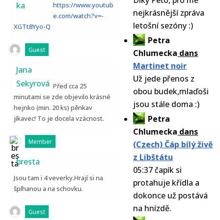
Díky Péťo, pro mě
ka
https://www.youtub
nejkrásnější zpráva
e.com/watch?v=-
letošní sezóny :)
XGTt8Yyo-Q
Petra
Guest
Chlumecka
dans
Martinet noir
Jana
Už jede přenos z
Sekyrová
Před cca 25
obou budek,mlaďoši
minutami se zde objevilo krásné
jsou stále doma :)
hejnko (min. 20 ks) pěnkav
Petra
jíkavec! To je docela vzácnost.
Chlumecka
dans
Member
(Czech) Čáp bílý živě
z Libštátu
bresta
05:37 čapík si
Jsou tam i 4 veverky.Hrají si na
protahuje křídla a
šplhanou a na schovku.
dokonce už postává
na hnízdě.
Guest