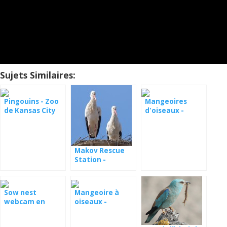
Sujets Similaires:
Pingouins - Zoo
Mangeoires
de Kansas City
d'oiseaux -
Webcams 2 Ohio
Makov Rescue
Station -
webcams
Sow nest
Mangeoire à
webcam en
oiseaux -
direct
webcam