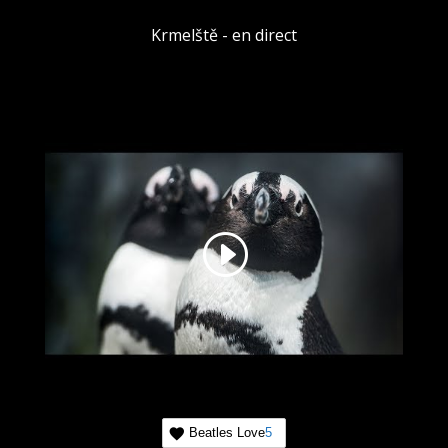
Krmelště - en direct
Beatles Love
5