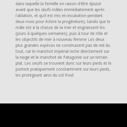
dans laquelle la femelle en raison d'être épuisé
avant que les œufs mâles immédiatement après
l'ablation, et qu'il est mis en incubation pendant
deux mois pour éclore la progéniture), tandis que le
mâle est à la chasse de la mer et engraissent les
(jours à quelques semaines), puis à tour de rôle et
les objectifs de mer à nouveau femme Les deux
plus grandes espèces ne construisent pas de nid du
tout, car le manchot impérial niche directement sur
la neige et le manchot de Patagonie sur un terrain
plat. Les oeufs se trouvent donc sur leurs pieds et le
portent pratiquement constamment sur leurs pieds,
les protégeant ainsi du sol froid.