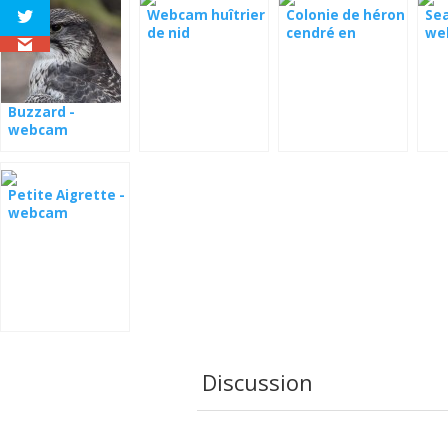
Webcam huîtrier
Colonie de héron
Sea
de nid
cendré en
we
Roumanie
en 
Buzzard -
webcam
Lettonie
Petite Aigrette -
webcam
Discussion