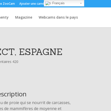
Français
e ZooCam
Ajouter une caméra
Environ
Contact
enty
Magazine
Webcams dans le pays
CT, ESPAGNE
taires 420
escription
u de proie qui se nourrit de carcasses,
ses de mammifères de moyenne et