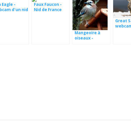
 Eagle -
Faux Faucon -
bcam d'un nid
Nid de France
Serbie
Great S
webcam
Hongri
Mangeoire à
oiseaux -
webcam
Pologne