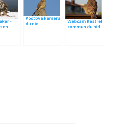
Poštová kamera
Webcam Kestrel
aker -
du nid
commun du nid
 en
e