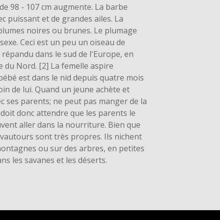
r de 98 - 107 cm augmente. La barbe
c puissant et de grandes ailes. La
s plumes noires ou brunes. Le plumage
 sexe. Ceci est un peu un oiseau de
nt répandu dans le sud de l'Europe, en
e du Nord. [2] La femelle aspire
ébé est dans le nid depuis quatre mois
in de lui. Quand un jeune achète et
vec ses parents; ne peut pas manger de la
l doit donc attendre que les parents le
vent aller dans la nourriture. Bien que
 vautours sont très propres. Ils nichent
ontagnes ou sur des arbres, en petites
ans les savanes et les déserts.