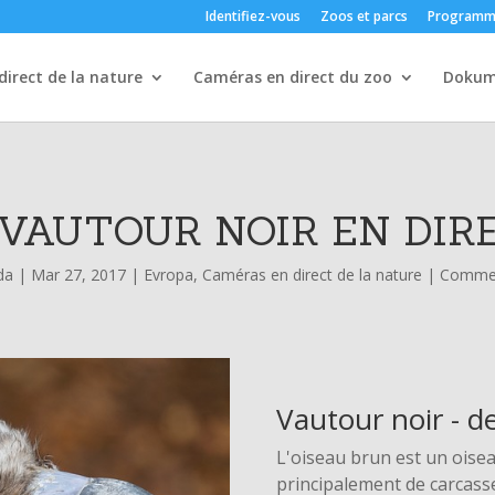
Identifiez-vous
Zoos et parcs
Programm
irect de la nature
Caméras en direct du zoo
Dokum
VAUTOUR NOIR EN DIRE
da
|
Mar 27, 2017
|
Evropa
,
Caméras en direct de la nature
|
Commen
Vautour noir - d
L'oiseau brun est un oisea
principalement de carcas