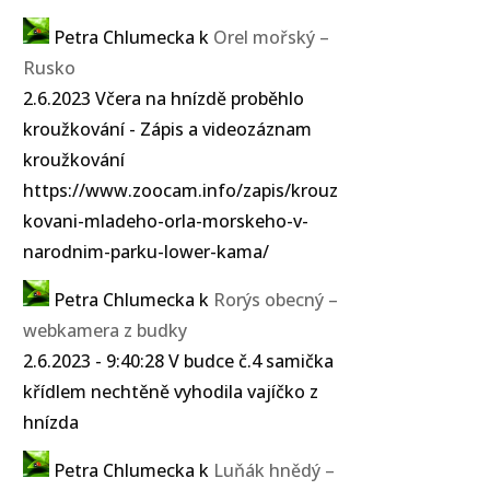
Petra Chlumecka
k
Orel mořský –
Rusko
2.6.2023 Včera na hnízdě proběhlo
kroužkování - Zápis a videozáznam
kroužkování
https://www.zoocam.info/zapis/krouz
kovani-mladeho-orla-morskeho-v-
narodnim-parku-lower-kama/
Petra Chlumecka
k
Rorýs obecný –
webkamera z budky
2.6.2023 - 9:40:28 V budce č.4 samička
křídlem nechtěně vyhodila vajíčko z
hnízda
Petra Chlumecka
k
Luňák hnědý –