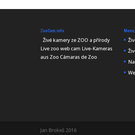
ZooCam.info
Menu
Živé kamery ze ZOO a přírody
Ži
Live zoo web cam Live-Kameras
Ži
aus Zoo Cámaras de Zoo
Na
We
Jan Brokeš 2016