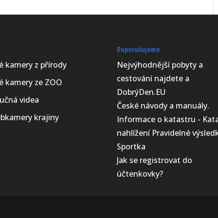
Doporučujeme
vé kamery z přírody
Nejvýhodnější
pobyty a
cestování najdete a
vé kamery ze ZOO
DobrýDen.EU
učná videa
České
návody
a manuály.
bkamery krajiny
Informace o katastru -
Kat
nahlížení
Pravidelné výsled
Sportka
Jak se registrovat do
účtenkovky
?