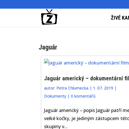
ŽIVÉ KA
Jaguár
Jaguár americký – dokumentární fi
autor:
Petra Chlumecka
|
1. 07. 2019
|
Dokumenty
|
0 komentářů
Jaguár americký – popis Jaguár patří me
velké kočky, je jediným zástupcem tét
skupiny v...