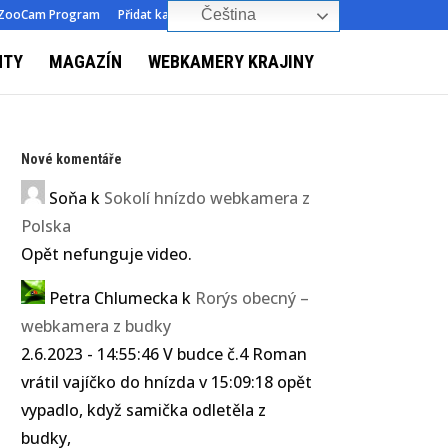
ZooCam Program
Přidat kameru
O nás
Kontakt
Čeština‎
NTY
MAGAZÍN
WEBKAMERY KRAJINY
Nové komentáře
Soňa
k
Sokolí hnízdo webkamera z
Polska
Opět nefunguje video.
Petra Chlumecka
k
Rorýs obecný –
webkamera z budky
2.6.2023 - 14:55:46 V budce č.4 Roman
vrátil vajíčko do hnízda v 15:09:18 opět
vypadlo, když samička odletěla z
budky,