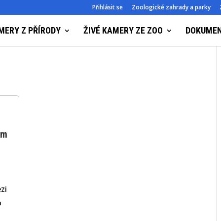
Přihlásit se
Zoologické zahrady a parky
MERY Z PŘÍRODY
ŽIVÉ KAMERY ZE ZOO
DOKUME
lm
zi
o