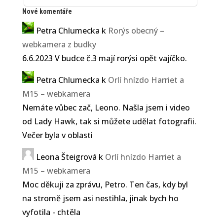
Nové komentáře
Petra Chlumecka
k
Rorýs obecný –
webkamera z budky
6.6.2023 V budce č.3 mají rorýsi opět vajíčko.
Petra Chlumecka
k
Orlí hnízdo Harriet a
M15 – webkamera
Nemáte vůbec zač, Leono. Našla jsem i video
od Lady Hawk, tak si můžete udělat fotografii.
Večer byla v oblasti
Leona Šteigrová
k
Orlí hnízdo Harriet a
M15 – webkamera
Moc děkuji za zprávu, Petro. Ten čas, kdy byl
na stromě jsem asi nestihla, jinak bych ho
vyfotila - chtěla