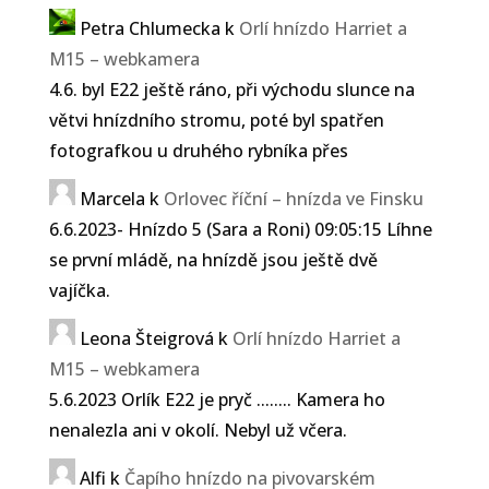
Petra Chlumecka
k
Orlí hnízdo Harriet a
M15 – webkamera
4.6. byl E22 ještě ráno, při východu slunce na
větvi hnízdního stromu, poté byl spatřen
fotografkou u druhého rybníka přes
Marcela
k
Orlovec říční – hnízda ve Finsku
6.6.2023- Hnízdo 5 (Sara a Roni) 09:05:15 Líhne
se první mládě, na hnízdě jsou ještě dvě
vajíčka.
Leona Šteigrová
k
Orlí hnízdo Harriet a
M15 – webkamera
5.6.2023 Orlík E22 je pryč ........ Kamera ho
nenalezla ani v okolí. Nebyl už včera.
Alfi
k
Čapího hnízdo na pivovarském