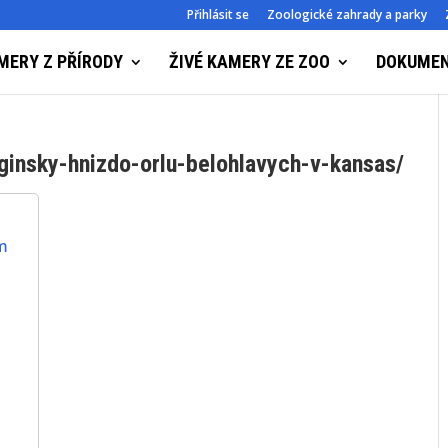
Přihlásit se
Zoologické zahrady a parky
MERY Z PŘÍRODY
ŽIVÉ KAMERY ZE ZOO
DOKUME
ginsky-hnizdo-orlu-belohlavych-v-kansas/