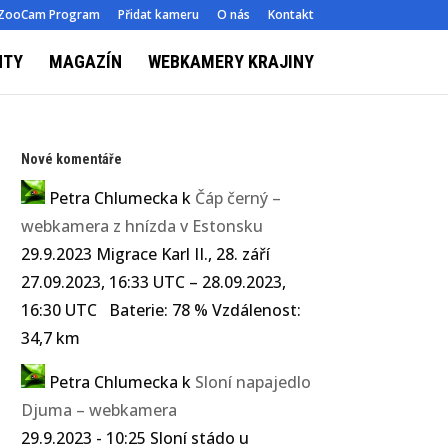
ZooCam Program
Přidat kameru
O nás
Kontakt
NTY
MAGAZÍN
WEBKAMERY KRAJINY
Nové komentáře
Petra Chlumecka
k
Čáp černý –
webkamera z hnízda v Estonsku
29.9.2023 Migrace Karl II., 28. září
27.09.2023, 16:33 UTC – 28.09.2023,
16:30 UTC Baterie: 78 % Vzdálenost:
34,7 km
Petra Chlumecka
k
Sloní napajedlo
Djuma – webkamera
29.9.2023 - 10:25 Sloní stádo u