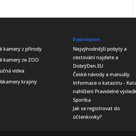
Doporučujeme
vé kamery z přírody
Nejvýhodnější
pobyty a
cestování najdete a
vé kamery ze ZOO
DobrýDen.EU
učná videa
České
návody
a manuály.
bkamery krajiny
Informace o katastru -
Kat
nahlížení
Pravidelné výsled
Sportka
Jak se registrovat do
účtenkovky
?