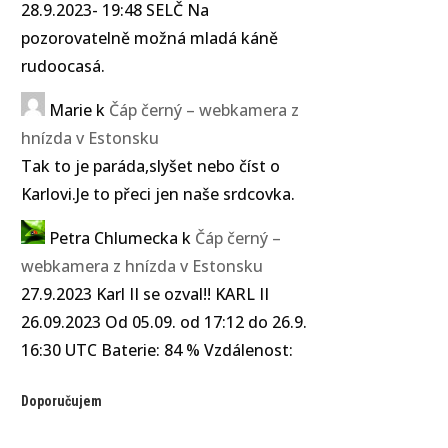
28.9.2023- 19:48 SELČ Na
pozorovatelně možná mladá káně
rudoocasá.
Marie
k
Čáp černý – webkamera z
hnízda v Estonsku
Tak to je paráda,slyšet nebo číst o
Karlovi.Je to přeci jen naše srdcovka.
Petra Chlumecka
k
Čáp černý –
webkamera z hnízda v Estonsku
27.9.2023 Karl II se ozval!! KARL II
26.09.2023 Od 05.09. od 17:12 do 26.9.
16:30 UTC Baterie: 84 % Vzdálenost:
Doporučujem