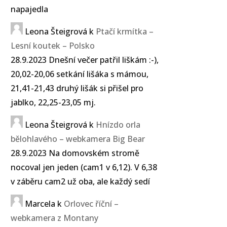
napajedla
Leona Šteigrová
k
Ptačí krmítka –
Lesní koutek – Polsko
28.9.2023 Dnešní večer patřil liškám :-),
20,02-20,06 setkání lišáka s mámou,
21,41-21,43 druhý lišák si přišel pro
jablko, 22,25-23,05 mj.
Leona Šteigrová
k
Hnízdo orla
bělohlavého – webkamera Big Bear
28.9.2023 Na domovském stromě
nocoval jen jeden (cam1 v 6,12). V 6,38
v záběru cam2 už oba, ale každý sedí
Marcela
k
Orlovec říční –
webkamera z Montany