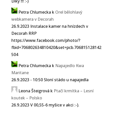
Díky !!! :-)
Petra Chlumecka
k
Orel bělohlavý
webkamera v Decorah
26.9.2023 Instalace kamer na hnízdech v
Decorah RRP
https://www.facebook.com/photo/?
fbid=706802634810420&set=pcb.706815128142
504
Petra Chlumecka
k
Napajedlo Kwa
Maritane
26.9.2023 - 10:50 Sloní stádo u napajedla
Leona Šteigrová
k
Ptačí krmítka – Lesní
koutek – Polsko
26.9.2023 V 00,55-6 myšice v akci :-).