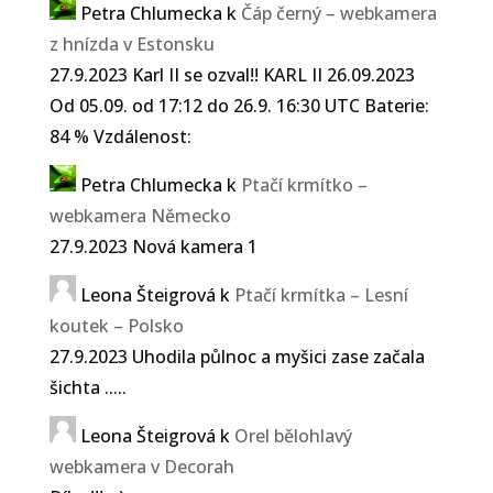
Petra Chlumecka
k
Čáp černý – webkamera
z hnízda v Estonsku
27.9.2023 Karl II se ozval!! KARL II 26.09.2023
Od 05.09. od 17:12 do 26.9. 16:30 UTC Baterie:
84 % Vzdálenost:
Petra Chlumecka
k
Ptačí krmítko –
webkamera Německo
27.9.2023 Nová kamera 1
Leona Šteigrová
k
Ptačí krmítka – Lesní
koutek – Polsko
27.9.2023 Uhodila půlnoc a myšici zase začala
šichta .....
Leona Šteigrová
k
Orel bělohlavý
webkamera v Decorah