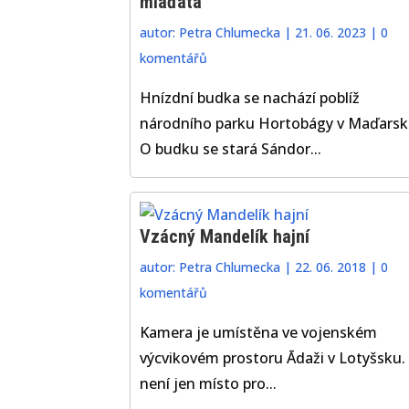
mláďata
autor:
Petra Chlumecka
|
21. 06. 2023
|
0
komentářů
Hnízdní budka se nachází poblíž
národního parku Hortobágy v Maďarsk
O budku se stará Sándor...
Vzácný Mandelík hajní
autor:
Petra Chlumecka
|
22. 06. 2018
|
0
komentářů
Kamera je umístěna ve vojenském
výcvikovém prostoru Ādaži v Lotyšsku.
není jen místo pro...