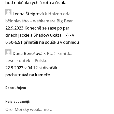
hod naběhla rychlá rota a čistila
Leona Šteigrová
k
Hnízdo orla
bělohlavého – webkamera Big Bear
22.9.2023 Konečně se zase po pár
dnech Jackie a Shadow ukázali :-) - v
6,50-6,51 přiletěli na soušku v dohledu
Dana Benešová
k
Ptačí krmítka –
Lesní koutek – Polsko
22.9.2023 v 04.12 si divočák
pochutnává na kameře
Doporučujem
Nejsledovanější
Orel Mořský webkamera