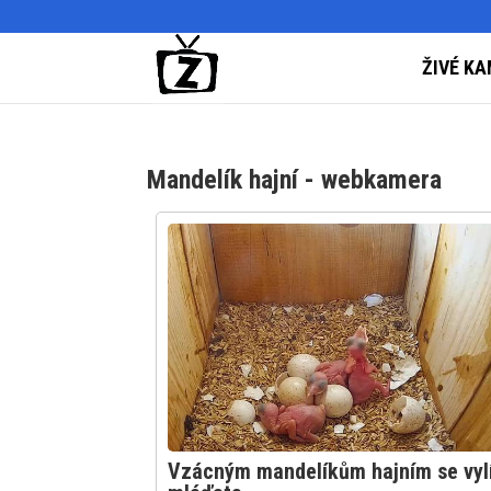
ŽIVÉ KA
Mandelík hajní - webkamera
Vzácným mandelíkům hajním se vyl