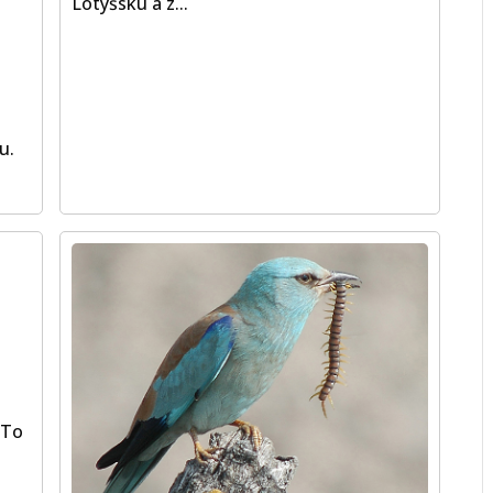
Lotyšsku a z...
u.
 To