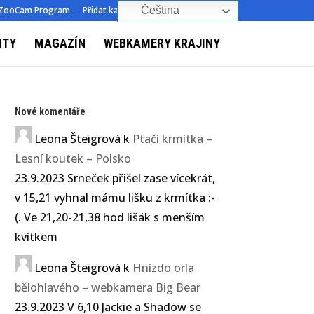
ZooCam Program
Přidat kameru
O nás
Kontakt
Čeština‎
NTY
MAGAZÍN
WEBKAMERY KRAJINY
Nové komentáře
Leona Šteigrová
k
Ptačí krmítka –
Lesní koutek – Polsko
23.9.2023 Srneček přišel zase vícekrát,
v 15,21 vyhnal mámu lišku z krmítka :-
(. Ve 21,20-21,38 hod lišák s menším
kvítkem
Leona Šteigrová
k
Hnízdo orla
bělohlavého – webkamera Big Bear
23.9.2023 V 6,10 Jackie a Shadow se