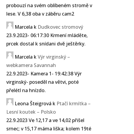
probouzí na svém oblíbeném stromě v
lese. V 6,38 oba v záběru cam2
Marcela
k
Dudkovec stromový
23.9.2023- 06:17:30 Krmení mláděte,
prcek dostal k snídani dvě ještěrky.
Marcela
k
Výr virginský –
webkamera Savannah
22.9.2023- Kamera 1- 19:42:38 Výr
virginský- poseděl na větvi, poté
přelétl na hnízdo.
Leona Šteigrová
k
Ptačí krmítka –
Lesní koutek – Polsko
22.9.2023 Ve 12,17 a ve 14,02 přišel
srnec; v 15,17 máma liška; kolem 19té