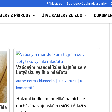
Přihlásit se
Zoologické zahrady a parky
MERY Z PŘÍRODY
ŽIVÉ KAMERY ZE ZOO
DOKUME
Vzácným mandelíkům hajním se v
Lotyšsku vylíhla mláďata
autor:
Petra Chlumecka
|
1. 07. 2021
|
0
komentářů
Hnízdní budka mandelíků hajních se
nachází na vojenském cvičišti Ādaži v
íhla