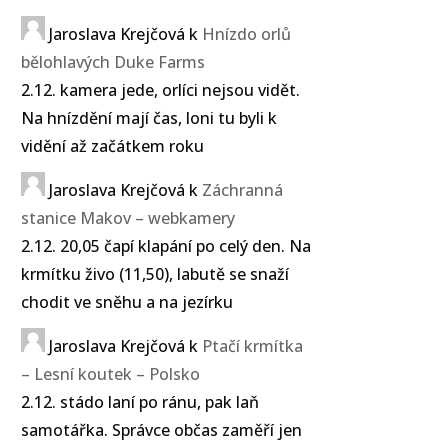
Jaroslava Krejčová
k
Hnízdo orlů
bělohlavých Duke Farms
2.12. kamera jede, orlíci nejsou vidět.
Na hnízdění mají čas, loni tu byli k
vidění až začátkem roku
Jaroslava Krejčová
k
Záchranná
stanice Makov – webkamery
2.12. 20,05 čapí klapání po celý den. Na
krmítku živo (11,50), labutě se snaží
chodit ve sněhu a na jezírku
Jaroslava Krejčová
k
Ptačí krmítka
– Lesní koutek – Polsko
2.12. stádo laní po ránu, pak laň
samotářka. Správce občas zaměří jen