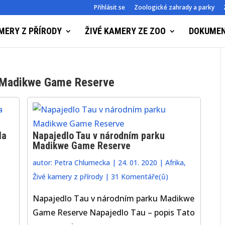
Přihlásit se
Zoologické zahrady a parky
MERY Z PŘÍRODY
ŽIVÉ KAMERY ZE ZOO
DOKUME
u Madikwe Game Reserve
la
Napajedlo Tau v národním parku
Madikwe Game Reserve
autor:
Petra Chlumecka
|
24. 01. 2020
|
Afrika
,
Živé kamery z přírody
|
31 Komentáře(ů)
Napajedlo Tau v národním parku Madikwe
Game Reserve Napajedlo Tau – popis Tato