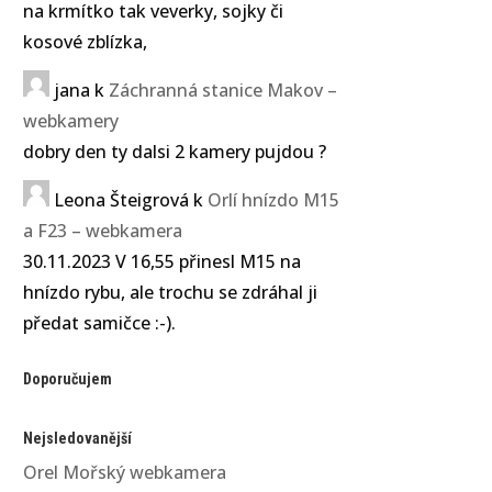
na krmítko tak veverky, sojky či
kosové zblízka,
jana
k
Záchranná stanice Makov –
webkamery
dobry den ty dalsi 2 kamery pujdou ?
Leona Šteigrová
k
Orlí hnízdo M15
a F23 – webkamera
30.11.2023 V 16,55 přinesl M15 na
hnízdo rybu, ale trochu se zdráhal ji
předat samičce :-).
Doporučujem
Nejsledovanější
Orel Mořský webkamera