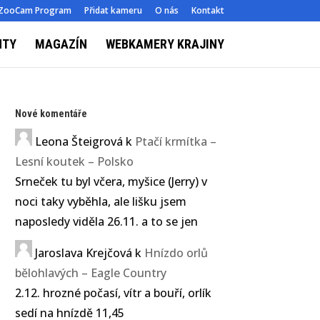
ZooCam Program
Přidat kameru
O nás
Kontakt
NTY
MAGAZÍN
WEBKAMERY KRAJINY
Nové komentáře
Leona Šteigrová
k
Ptačí krmítka –
Lesní koutek – Polsko
Srneček tu byl včera, myšice (Jerry) v
noci taky vyběhla, ale lišku jsem
naposledy viděla 26.11. a to se jen
Jaroslava Krejčová
k
Hnízdo orlů
bělohlavých – Eagle Country
2.12. hrozné počasí, vítr a bouří, orlík
sedí na hnízdě 11,45