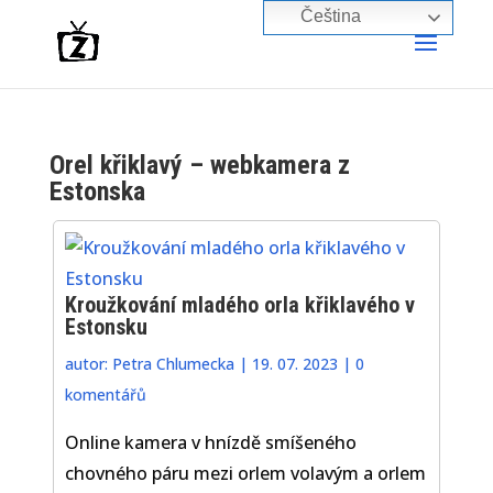
Čeština‎
Orel křiklavý – webkamera z
Estonska
Kroužkování mladého orla křiklavého v
Estonsku
autor:
Petra Chlumecka
|
19. 07. 2023
|
0
komentářů
Online kamera v hnízdě smíšeného
chovného páru mezi orlem volavým a orlem