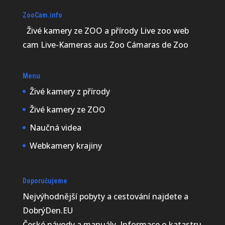
ZooCam.info
Živé kamery ze ZOO a přírody Live zoo web
cam Live-Kameras aus Zoo Cámaras de Zoo
Menu
Živé kamery z přírody
Živé kamery ze ZOO
Naučná videa
Webkamery krajiny
Doporučujeme
Nejvýhodnější
pobyty a cestování najdete a
DobrýDen.EU
České
návody
a manuály. Informace o katastru