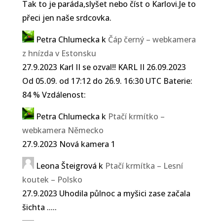
Tak to je paráda,slyšet nebo číst o Karlovi.Je to
přeci jen naše srdcovka.
Petra Chlumecka
k
Čáp černý – webkamera
z hnízda v Estonsku
27.9.2023 Karl II se ozval!! KARL II 26.09.2023
Od 05.09. od 17:12 do 26.9. 16:30 UTC Baterie:
84 % Vzdálenost:
Petra Chlumecka
k
Ptačí krmítko –
webkamera Německo
27.9.2023 Nová kamera 1
Leona Šteigrová
k
Ptačí krmítka – Lesní
koutek – Polsko
27.9.2023 Uhodila půlnoc a myšici zase začala
šichta .....