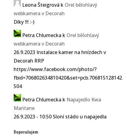
Leona Šteigrová
k
Orel bělohlavý
webkamera v Decorah
Díky !!! :-)
Petra Chlumecka
k
Orel bělohlavý
webkamera v Decorah
26.9.2023 Instalace kamer na hnízdech v
Decorah RRP
https://www.facebook.com/photo/?
fbid=706802634810420&set=pcb.706815128142
504
Petra Chlumecka
k
Napajedlo Kwa
Maritane
26.9.2023 - 10:50 Sloní stádo u napajedla
Doporučujem