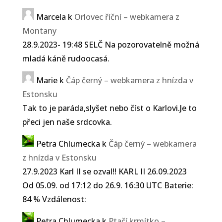
Marcela
k
Orlovec říční – webkamera z
Montany
28.9.2023- 19:48 SELČ Na pozorovatelně možná
mladá káně rudoocasá.
Marie
k
Čáp černý – webkamera z hnízda v
Estonsku
Tak to je paráda,slyšet nebo číst o Karlovi.Je to
přeci jen naše srdcovka.
Petra Chlumecka
k
Čáp černý – webkamera
z hnízda v Estonsku
27.9.2023 Karl II se ozval!! KARL II 26.09.2023
Od 05.09. od 17:12 do 26.9. 16:30 UTC Baterie:
84 % Vzdálenost:
Petra Chlumecka
k
Ptačí krmítko –