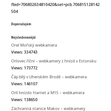
fbid=706802634810420&set=pcb.706815128142
504
Doporučujem
Nejsledovanější
Orel Mořský webkamera
Views: 334743
Orlovec říční – webkamery z hnízd v Estonsku
Views: 173772
Čáp bílý v Uherském Brodě – webkamera
Views: 146107
Orlí hnízdo Harriet a M15 – webkamera
Views: 138650
Záchranná stanice Makov – webkamery