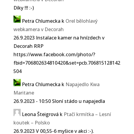
Díky !!! :-)
Petra Chlumecka
k
Orel bělohlavý
webkamera v Decorah
26.9.2023 Instalace kamer na hnízdech v
Decorah RRP
https://www.facebook.com/photo/?
fbid=706802634810420&set=pcb.706815128142
504
Petra Chlumecka
k
Napajedlo Kwa
Maritane
26.9.2023 - 10:50 Sloní stádo u napajedla
Leona Šteigrová
k
Ptačí krmítka – Lesní
koutek – Polsko
26.9.2023 V 00,55-6 myšice v akci :-).