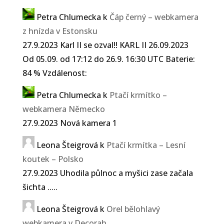
Petra Chlumecka
k
Čáp černý – webkamera
z hnízda v Estonsku
27.9.2023 Karl II se ozval!! KARL II 26.09.2023
Od 05.09. od 17:12 do 26.9. 16:30 UTC Baterie:
84 % Vzdálenost:
Petra Chlumecka
k
Ptačí krmítko –
webkamera Německo
27.9.2023 Nová kamera 1
Leona Šteigrová
k
Ptačí krmítka – Lesní
koutek – Polsko
27.9.2023 Uhodila půlnoc a myšici zase začala
šichta .....
Leona Šteigrová
k
Orel bělohlavý
webkamera v Decorah