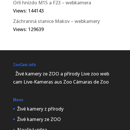
Orlí hnízdo M15 a F23 – webkamera
Views: 144143
Záchranná stanice Makov – webkamery
Views: 129639
ZooCam.info
Živé kamery ze ZOO a přírody Live zoo web
cam Live-Kameras aus Zoo Cámaras de Zoo
Menu
Živé kamery z přírody
Živé kamery ze ZOO
Naučná videa