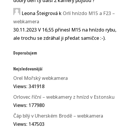
dobry den ty dalsi 2 kamery pujdou ?
Leona Šteigrová
k
Orlí hnízdo M15 a F23 –
webkamera
30.11.2023 V 16,55 přinesl M15 na hnízdo rybu,
ale trochu se zdráhal ji předat samičce :-).
Doporučujem
Nejsledovanější
Orel Mořský webkamera
Views: 341918
Orlovec říční – webkamery z hnízd v Estonsku
Views: 177980
Čáp bílý v Uherském Brodě – webkamera
Views: 147503