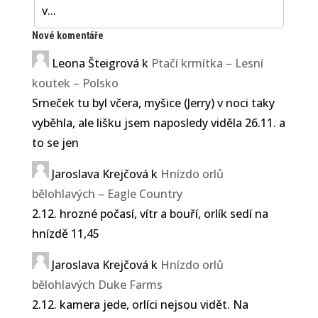
v...
Nové komentáře
Leona Šteigrová
k
Ptačí krmítka – Lesní
koutek – Polsko
Srneček tu byl včera, myšice (Jerry) v noci taky
vyběhla, ale lišku jsem naposledy viděla 26.11. a
to se jen
Jaroslava Krejčová
k
Hnízdo orlů
bělohlavých – Eagle Country
2.12. hrozné počasí, vítr a bouří, orlík sedí na
hnízdě 11,45
Jaroslava Krejčová
k
Hnízdo orlů
bělohlavých Duke Farms
2.12. kamera jede, orlíci nejsou vidět. Na