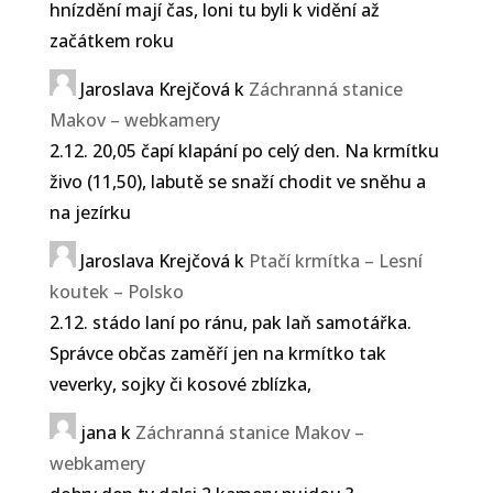
hnízdění mají čas, loni tu byli k vidění až
začátkem roku
Jaroslava Krejčová
k
Záchranná stanice
Makov – webkamery
2.12. 20,05 čapí klapání po celý den. Na krmítku
živo (11,50), labutě se snaží chodit ve sněhu a
na jezírku
Jaroslava Krejčová
k
Ptačí krmítka – Lesní
koutek – Polsko
2.12. stádo laní po ránu, pak laň samotářka.
Správce občas zaměří jen na krmítko tak
veverky, sojky či kosové zblízka,
jana
k
Záchranná stanice Makov –
webkamery