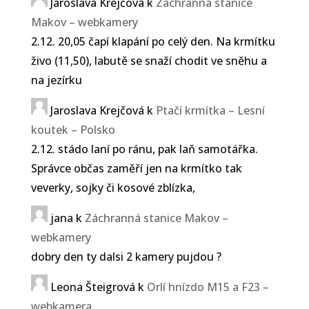
Jaroslava Krejčová
k
Záchranná stanice
Makov – webkamery
2.12. 20,05 čapí klapání po celý den. Na krmítku
živo (11,50), labutě se snaží chodit ve sněhu a
na jezírku
Jaroslava Krejčová
k
Ptačí krmítka – Lesní
koutek – Polsko
2.12. stádo laní po ránu, pak laň samotářka.
Správce občas zaměří jen na krmítko tak
veverky, sojky či kosové zblízka,
jana
k
Záchranná stanice Makov –
webkamery
dobry den ty dalsi 2 kamery pujdou ?
Leona Šteigrová
k
Orlí hnízdo M15 a F23 –
webkamera