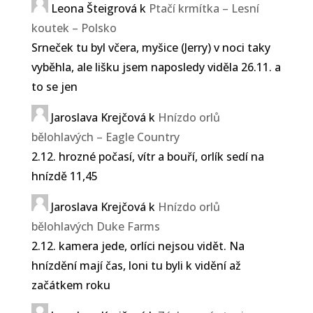
Leona Šteigrová
k
Ptačí krmítka – Lesní
koutek – Polsko
Srneček tu byl včera, myšice (Jerry) v noci taky
vyběhla, ale lišku jsem naposledy viděla 26.11. a
to se jen
Jaroslava Krejčová
k
Hnízdo orlů
bělohlavých – Eagle Country
2.12. hrozné počasí, vítr a bouří, orlík sedí na
hnízdě 11,45
Jaroslava Krejčová
k
Hnízdo orlů
bělohlavých Duke Farms
2.12. kamera jede, orlíci nejsou vidět. Na
hnízdění mají čas, loni tu byli k vidění až
začátkem roku