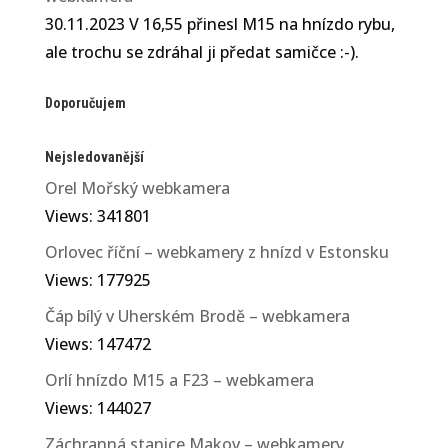
30.11.2023 V 16,55 přinesl M15 na hnízdo rybu,
ale trochu se zdráhal ji předat samičce :-).
Doporučujem
Nejsledovanější
Orel Mořský webkamera
Views: 341801
Orlovec říční – webkamery z hnízd v Estonsku
Views: 177925
Čáp bílý v Uherském Brodě – webkamera
Views: 147472
Orlí hnízdo M15 a F23 – webkamera
Views: 144027
Záchranná stanice Makov – webkamery