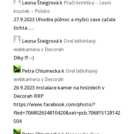
Leona Šteigrová
k
Ptačí krmítka – Lesní
koutek – Polsko
27.9.2023 Uhodila půlnoc a myšici zase začala
šichta .....
Leona Šteigrová
k
Orel bělohlavý
webkamera v Decorah
Díky !!! :-)
Petra Chlumecka
k
Orel bělohlavý
webkamera v Decorah
26.9.2023 Instalace kamer na hnízdech v
Decorah RRP
https://www.facebook.com/photo/?
fbid=706802634810420&set=pcb.706815128142
504