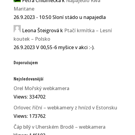
Petra Chlumecka
k
Napajedlo Kwa
Maritane
26.9.2023 - 10:50 Sloní stádo u napajedla
Leona Šteigrová
k
Ptačí krmítka – Lesní
koutek – Polsko
26.9.2023 V 00,55-6 myšice v akci :-).
Doporučujem
Nejsledovanější
Orel Mořský webkamera
Views: 334702
Orlovec říční – webkamery z hnízd v Estonsku
Views: 173762
Čáp bílý v Uherském Brodě – webkamera