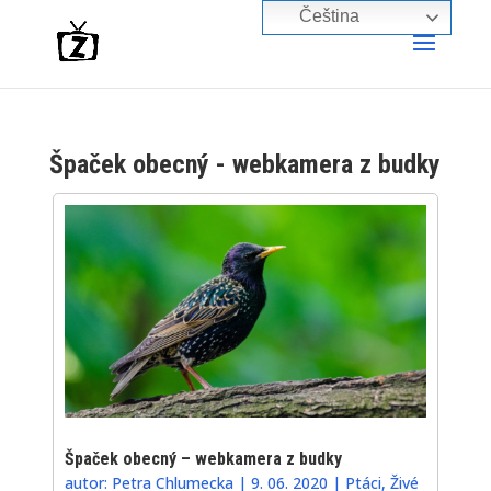
Čeština‎
Špaček obecný - webkamera z budky
Špaček obecný – webkamera z budky
autor:
Petra Chlumecka
|
9. 06. 2020
|
Ptáci
,
Živé