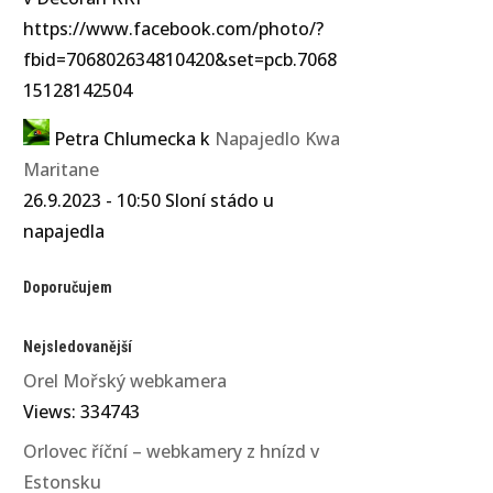
https://www.facebook.com/photo/?
fbid=706802634810420&set=pcb.7068
15128142504
Petra Chlumecka
k
Napajedlo Kwa
Maritane
26.9.2023 - 10:50 Sloní stádo u
napajedla
Doporučujem
Nejsledovanější
Orel Mořský webkamera
Views: 334743
Orlovec říční – webkamery z hnízd v
Estonsku