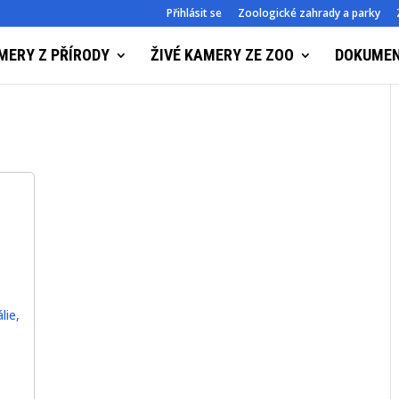
Přihlásit se
Zoologické zahrady a parky
MERY Z PŘÍRODY
ŽIVÉ KAMERY ZE ZOO
DOKUME
lie
,