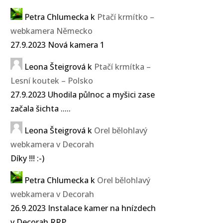
Petra Chlumecka
k
Ptačí krmítko –
webkamera Německo
27.9.2023 Nová kamera 1
Leona Šteigrová
k
Ptačí krmítka –
Lesní koutek – Polsko
27.9.2023 Uhodila půlnoc a myšici zase
začala šichta .....
Leona Šteigrová
k
Orel bělohlavý
webkamera v Decorah
Díky !!! :-)
Petra Chlumecka
k
Orel bělohlavý
webkamera v Decorah
26.9.2023 Instalace kamer na hnízdech
v Decorah RRP