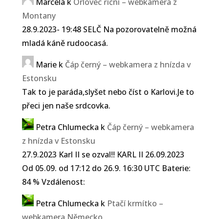
Marcela
k
Orlovec říční – webkamera z
Montany
28.9.2023- 19:48 SELČ Na pozorovatelně možná
mladá káně rudoocasá.
Marie
k
Čáp černý – webkamera z hnízda v
Estonsku
Tak to je paráda,slyšet nebo číst o Karlovi.Je to
přeci jen naše srdcovka.
Petra Chlumecka
k
Čáp černý – webkamera
z hnízda v Estonsku
27.9.2023 Karl II se ozval!! KARL II 26.09.2023
Od 05.09. od 17:12 do 26.9. 16:30 UTC Baterie:
84 % Vzdálenost:
Petra Chlumecka
k
Ptačí krmítko –
webkamera Německo