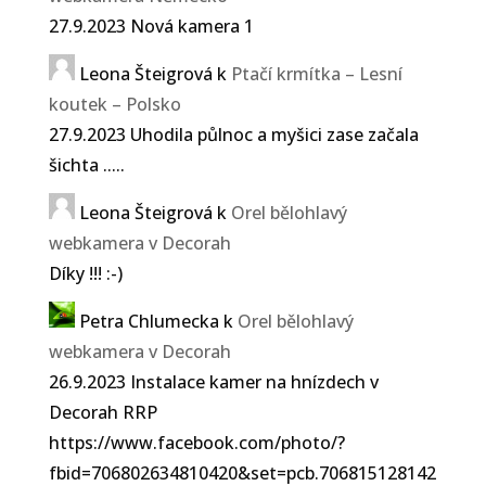
27.9.2023 Nová kamera 1
Leona Šteigrová
k
Ptačí krmítka – Lesní
koutek – Polsko
27.9.2023 Uhodila půlnoc a myšici zase začala
šichta .....
Leona Šteigrová
k
Orel bělohlavý
webkamera v Decorah
Díky !!! :-)
Petra Chlumecka
k
Orel bělohlavý
webkamera v Decorah
26.9.2023 Instalace kamer na hnízdech v
Decorah RRP
https://www.facebook.com/photo/?
fbid=706802634810420&set=pcb.706815128142