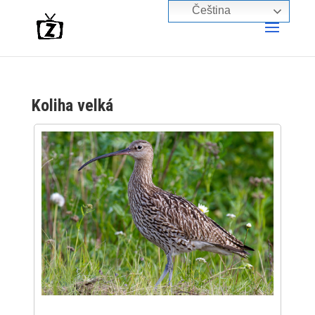
Čeština‎
Koliha velká