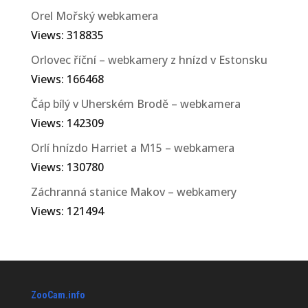
Orel Mořský webkamera
Views: 318835
Orlovec říční – webkamery z hnízd v Estonsku
Views: 166468
Čáp bílý v Uherském Brodě – webkamera
Views: 142309
Orlí hnízdo Harriet a M15 – webkamera
Views: 130780
Záchranná stanice Makov – webkamery
Views: 121494
ZooCam.info