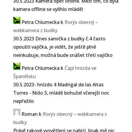
30.5.2023 Kamera opět online. Mezi tím, co byla
kamera offline se vylíhlo mládě!
Petra Chlumecka
k
Rorýs obecný –
webkamera z budky
30.5.2023 Dnes samička z budky č.4 často
opouští vajíčka, je vidět, že ještě plně
neinkubuje, možná bude snášet třetí vajíčko
Petra Chlumecka
k
Čapí hnízda ve
Španělsku
30.5.2023- hnízdo 4 Madrigal de las Altas
Torres - Nido 3, mládě bohužel včerejší noc
nepřežilo
Roman
k
Rorýs obecný – webkamera z
budky
Právě takové vysvětlení se nabízí. Jinak mě nic