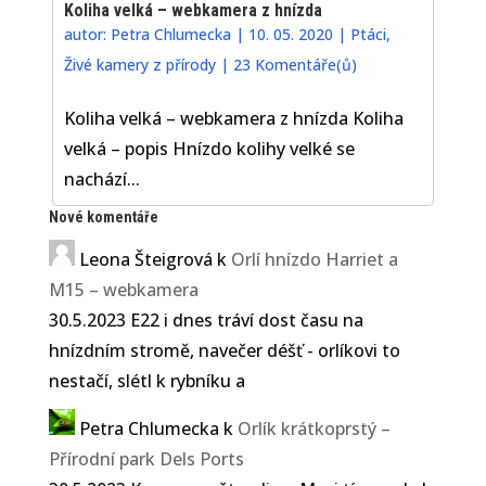
Koliha velká – webkamera z hnízda
autor:
Petra Chlumecka
|
10. 05. 2020
|
Ptáci
,
Živé kamery z přírody
|
23 Komentáře(ů)
Koliha velká – webkamera z hnízda Koliha
velká – popis Hnízdo kolihy velké se
nachází...
Nové komentáře
Leona Šteigrová
k
Orlí hnízdo Harriet a
M15 – webkamera
30.5.2023 E22 i dnes tráví dost času na
hnízdním stromě, navečer déšť - orlíkovi to
nestačí, slétl k rybníku a
Petra Chlumecka
k
Orlík krátkoprstý –
Přírodní park Dels Ports