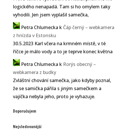
logického nenapadá. Tam si ho omylem taky
vyhodili. Jen jsem vyplašil samečka,
Petra Chlumecka
k
Čáp černý – webkamera
z hnízda v Estonsku
30.5.2023 Karl včera na krmném místě, v té
říčce je málo vody a to je teprve konec května
Petra Chlumecka
k
Rorýs obecný –
webkamera z budky
Zvláštní chování samečka, jako kdyby poznal,
že se samička pářila s jiným samečkem a
vajíčka nebyla jeho, proto je vyhazuje.
Doporučujem
Nejsledovanější