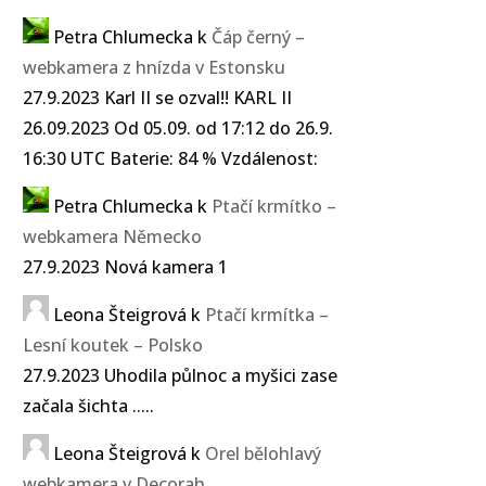
Petra Chlumecka
k
Čáp černý –
webkamera z hnízda v Estonsku
27.9.2023 Karl II se ozval!! KARL II
26.09.2023 Od 05.09. od 17:12 do 26.9.
16:30 UTC Baterie: 84 % Vzdálenost:
Petra Chlumecka
k
Ptačí krmítko –
webkamera Německo
27.9.2023 Nová kamera 1
Leona Šteigrová
k
Ptačí krmítka –
Lesní koutek – Polsko
27.9.2023 Uhodila půlnoc a myšici zase
začala šichta .....
Leona Šteigrová
k
Orel bělohlavý
webkamera v Decorah