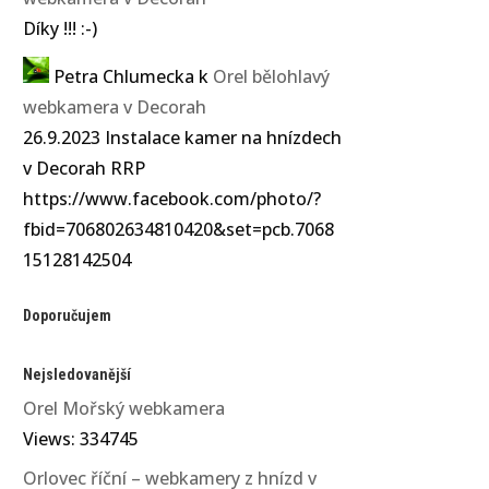
Díky !!! :-)
Petra Chlumecka
k
Orel bělohlavý
webkamera v Decorah
26.9.2023 Instalace kamer na hnízdech
v Decorah RRP
https://www.facebook.com/photo/?
fbid=706802634810420&set=pcb.7068
15128142504
Doporučujem
Nejsledovanější
Orel Mořský webkamera
Views: 334745
Orlovec říční – webkamery z hnízd v