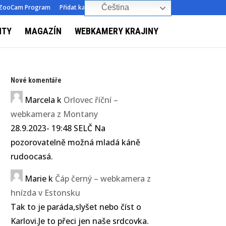
ZooCam Program
Přidat kameru
O nás
Kontakt
Čeština‎
NTY
MAGAZÍN
WEBKAMERY KRAJINY
Nové komentáře
Marcela
k
Orlovec říční –
webkamera z Montany
28.9.2023- 19:48 SELČ Na
pozorovatelně možná mladá káně
rudoocasá.
Marie
k
Čáp černý – webkamera z
hnízda v Estonsku
Tak to je paráda,slyšet nebo číst o
Karlovi.Je to přeci jen naše srdcovka.