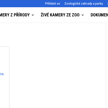
Přihlásit se
Zoologické zahrady a parky
MERY Z PŘÍRODY
ŽIVÉ KAMERY ZE ZOO
DOKUME
pa
,