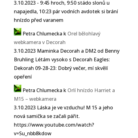
3.10.2023 - 9:45 hroch, 9:50 stádo slonů u
napajedla, 10:23 pár vodních avdotek si brání
hnízdo před varanem
Petra Chlumecka
k
Orel bělohlavý
webkamera v Decorah
3.10.2023 Maminka Decorah a DM2 od Benny
Bruhling Létám vysoko s Decorah Eagles:
Dekorah 09-28-23: Dobrý večer, mí skvělí
opeření
Petra Chlumecka
k
Orlí hnízdo Harriet a
M15 – webkamera
3.10.2023 Láska je ve vzduchu! M 15 a jeho
nová samička se začali pářit.
https://www.youtube.com/watch?
v=Su_nbb8kdow