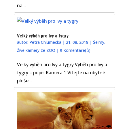
na...
Velký výběh pro lvy a tygry
autor:
Petra Chlumecka
|
21. 08. 2018
|
Šelmy
,
Živé kamery ze ZOO
|
9 Komentáře(ů)
Velký výběh pro lvy a tygry Výběh pro lvy a
tygry – popis Kamera 1 Vítejte na obytné
ploše...