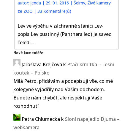
autor:
Jenda
|
29. 01. 2016
|
Šelmy
,
Živé kamery
ze ZOO
|
33 Komentáře(ů)
Lev ve výběhu v záchranné stanici Lev-
popis Lev pustinný (Panthera leo) je savec
čeledi...
Nové komentáře
Jaroslava Krejčová
k
Ptačí krmítka – Lesní
koutek – Polsko
Milá Petro, přidávám a podepisuji vše, co mé
kolegyně vyjádřily nad Vaším odchodem.
Budete nám chybět, ale respektuji Vaše
rozhodnutí
Petra Chlumecka
k
Sloní napajedlo Djuma –
webkamera