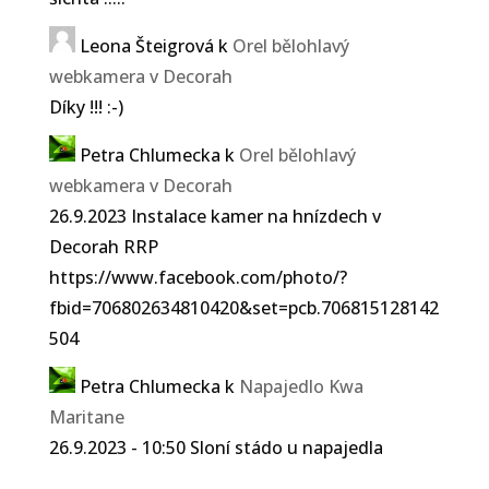
Leona Šteigrová
k
Orel bělohlavý
webkamera v Decorah
Díky !!! :-)
Petra Chlumecka
k
Orel bělohlavý
webkamera v Decorah
26.9.2023 Instalace kamer na hnízdech v
Decorah RRP
https://www.facebook.com/photo/?
fbid=706802634810420&set=pcb.706815128142
504
Petra Chlumecka
k
Napajedlo Kwa
Maritane
26.9.2023 - 10:50 Sloní stádo u napajedla