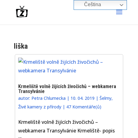
Čeština‎
liška
Krmeliště volně žijících živočichů – webkamera
Transylvánie
autor:
Petra Chlumecka
|
10. 04. 2019
|
Šelmy
,
Živé kamery z přírody
|
47 Komentáře(ů)
Krmeliště volně žijících živočichů –
webkamera Transylvánie Krmeliště- popis