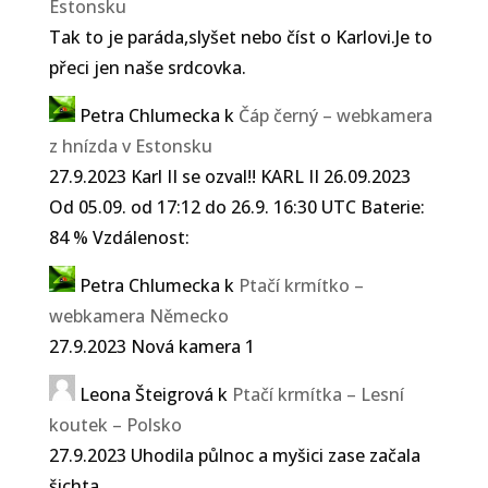
Estonsku
Tak to je paráda,slyšet nebo číst o Karlovi.Je to
přeci jen naše srdcovka.
Petra Chlumecka
k
Čáp černý – webkamera
z hnízda v Estonsku
27.9.2023 Karl II se ozval!! KARL II 26.09.2023
Od 05.09. od 17:12 do 26.9. 16:30 UTC Baterie:
84 % Vzdálenost:
Petra Chlumecka
k
Ptačí krmítko –
webkamera Německo
27.9.2023 Nová kamera 1
Leona Šteigrová
k
Ptačí krmítka – Lesní
koutek – Polsko
27.9.2023 Uhodila půlnoc a myšici zase začala
šichta .....