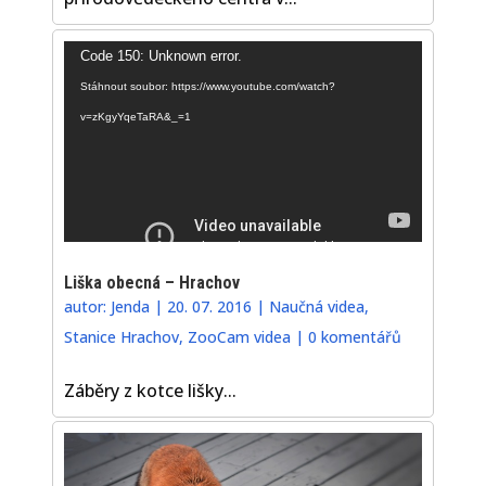
Video
Code 150: Unknown error.
přehrávač
Stáhnout soubor: https://www.youtube.com/watch?
v=zKgyYqeTaRA&_=1
Liška obecná – Hrachov
autor:
Jenda
|
20. 07. 2016
|
Naučná videa
,
Stanice Hrachov
,
ZooCam videa
|
0 komentářů
Záběry z kotce lišky...