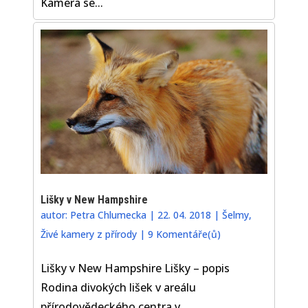
Kamera se...
Lišky v New Hampshire
autor:
Petra Chlumecka
|
22. 04. 2018
|
Šelmy
,
Živé kamery z přírody
|
9 Komentáře(ů)
Lišky v New Hampshire Lišky – popis
Rodina divokých lišek v areálu
přírodovědeckého centra v...