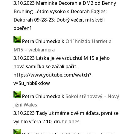
3.10.2023 Maminka Decorah a DM2 od Benny
Bruhling Létám vysoko s Decorah Eagles:
Dekorah 09-28-23: Dobrý večer, mí skvělí
opeření
Petra Chlumecka
k
Orlí hnízdo Harriet a
M15 – webkamera
3.10.2023 Láska je ve vzduchu! M 15 a jeho
nová samička se začali pářit.
https://www.youtube.com/watch?
v=Su_nbb8kdow
Petra Chlumecka
k
Sokol stěhovavý – Nový
Jižní Wales
3.10.2023 Tady už máme dvě mláďata, první se
vylíhlo včera 2.10, druhé dnes