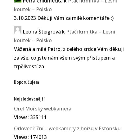
Petra Chlumecka
k
Ptačí krmítka – Lesní
koutek – Polsko
3.10.2023 Děkuji Vám za milé komentáře :)
Leona Šteigrová
k
Ptačí krmítka – Lesní
koutek – Polsko
Vážená a milá Petro, z celého srdce Vám děkuji
za vše, co jste nám všem svým přístupem a
trpělivostí za
Doporučujem
Nejsledovanější
Orel Mořský webkamera
Views: 335111
Orlovec říční – webkamery z hnízd v Estonsku
Views: 174013