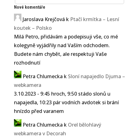
Nové komentáře
Jaroslava Krejčová
k
Ptačí krmítka – Lesní
koutek – Polsko
Milá Petro, přidávám a podepisuji vše, co mé
kolegyně vyjádřily nad Vaším odchodem.
Budete nám chybět, ale respektuji Vaše
rozhodnutí
Petra Chlumecka
k
Sloní napajedlo Djuma –
webkamera
3.10.2023 - 9:45 hroch, 9:50 stádo slonů u
napajedla, 10:23 pár vodních avdotek si brání
hnízdo před varanem
Petra Chlumecka
k
Orel bělohlavý
webkamera v Decorah