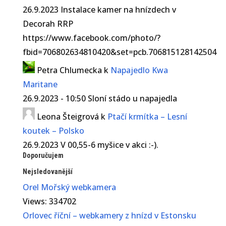
26.9.2023 Instalace kamer na hnízdech v
Decorah RRP
https://www.facebook.com/photo/?
fbid=706802634810420&set=pcb.706815128142504
Petra Chlumecka
k
Napajedlo Kwa
Maritane
26.9.2023 - 10:50 Sloní stádo u napajedla
Leona Šteigrová
k
Ptačí krmítka – Lesní
koutek – Polsko
26.9.2023 V 00,55-6 myšice v akci :-).
Doporučujem
Nejsledovanější
Orel Mořský webkamera
Views: 334702
Orlovec říční – webkamery z hnízd v Estonsku