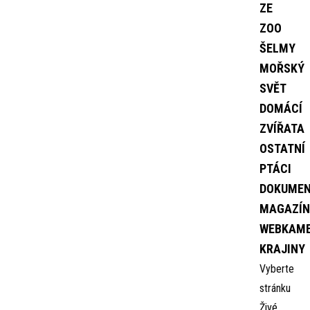
ZE
ZOO
ŠELMY
MOŘSKÝ
SVĚT
DOMÁCÍ
ZVÍŘATA
OSTATNÍ
PTÁCI
DOKUME
MAGAZÍN
WEBKAM
KRAJINY
Vyberte
stránku
Živé