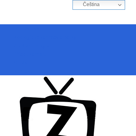
Čeština‎
Přihlásit se
Zoologické zahrady a parky
ZooCam Program
Přidat kameru
O nás
Kontakt