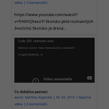
videa
|
0 komentářů
https://www.youtube.com/watch?
v=fH0HQXexoYI Skotsko plné rozmanitých
živočichů Skotsko je drsná...
Video
Code 150: Unknown error.
přehrávač
Stáhnout soubor: https://www.youtube.com/watch?
v=tvgWi7zEWDU&_=2
Co dokážou pavouci
autor:
Martina Kopecká
|
30. 03. 2016
|
Naučná
videa
|
0 komentářů