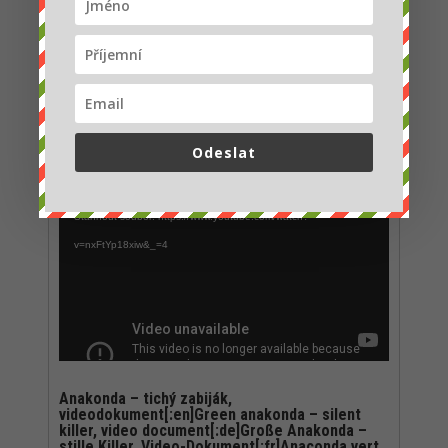
autor:
Martina Kopecká
|
26. 02. 2016
|
Dokumenty
|
0 komentářů
Příběh nesmírně silné samice vlka.
Dokument o příběhu jedné vlčice z
Yellowstone, která opustila...
Odeslat
Video
Code 150: Unknown error.
přehrávač
Stáhnout soubor: https://www.youtube.com/watch?
v=nxFtYp18xiw&_=4
Anakonda – tichý zabiják,
videodokument[:en]Green anakonda – silent
killer, video document[:de]Große Anakonda –
stille Killer, Video-Dokument[:fr]Anaconda vert