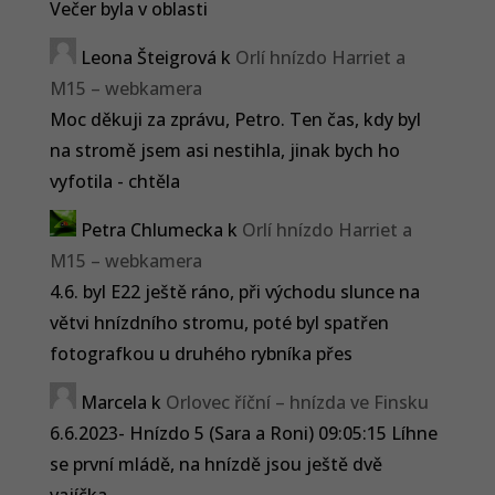
Večer byla v oblasti
Leona Šteigrová
k
Orlí hnízdo Harriet a
M15 – webkamera
Moc děkuji za zprávu, Petro. Ten čas, kdy byl
na stromě jsem asi nestihla, jinak bych ho
vyfotila - chtěla
Petra Chlumecka
k
Orlí hnízdo Harriet a
M15 – webkamera
4.6. byl E22 ještě ráno, při východu slunce na
větvi hnízdního stromu, poté byl spatřen
fotografkou u druhého rybníka přes
Marcela
k
Orlovec říční – hnízda ve Finsku
6.6.2023- Hnízdo 5 (Sara a Roni) 09:05:15 Líhne
se první mládě, na hnízdě jsou ještě dvě