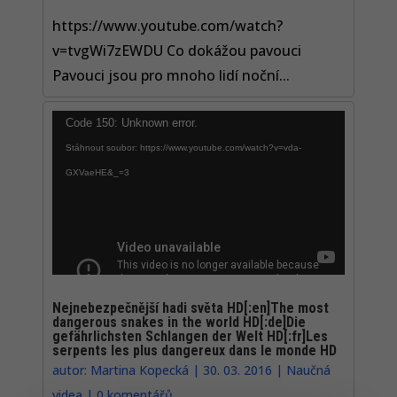
https://www.youtube.com/watch?
v=tvgWi7zEWDU Co dokážou pavouci
Pavouci jsou pro mnoho lidí noční...
Video
Code 150: Unknown error.
přehrávač
Stáhnout soubor: https://www.youtube.com/watch?v=vda-
GXVaeHE&_=3
Nejnebezpečnější hadi světa HD[:en]The most
dangerous snakes in the world HD[:de]Die
gefährlichsten Schlangen der Welt HD[:fr]Les
serpents les plus dangereux dans le monde HD
autor:
Martina Kopecká
|
30. 03. 2016
|
Naučná
videa
|
0 komentářů