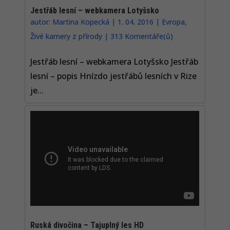
Jestřáb lesní – webkamera Lotyšsko
autor:
Martina Kopecká
|
1. 04. 2016
|
Evropa
,
Živé kamery z přírody
|
313 Komentáře(ů)
Jestřáb lesní – webkamera Lotyšsko Jestřáb
lesní – popis Hnízdo jestřábů lesních v Rize
je...
Ruská divočina – Tajuplný les HD