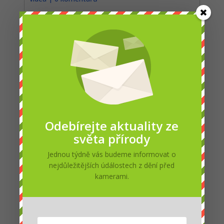
https://www.youtube.com/watch?v=vda-
GXVaeHE Nejnebezpečnější hadi světa z
produkce Nat Geo TV...
Odebírejte aktuality ze
světa přírody
Jednou týdně vás budeme informovat o
nejdůležitějších údálostech z dění před
Divoký Yellowstone: Vlčice – dokumentární
kamerami.
film[:en]Wild Yellowstone: She-wolf –
documentary film[:de]Wilde Yellowstone :
Weibchen Wölf –
Dokumentarfilm[:fr]Yellowstone Wild: Femelle
loup gris – film documentaire