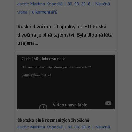
autor:
Martina Kopecká
|
30. 03. 2016
|
Naučná
videa
|
0 komentářů
Ruská divočina – Tajuplný les HD Ruská
divočina je plná tajemství. Byla dlouhá léta
utajena...
Video
Code 150: Unknown error.
přehrávač
Stáhnout soubor: https://www.youtube.com/watch?
v=fH0HQXexoYI&_=1
Skotsko plné rozmanitých živočichů
autor:
Martina Kopecká
|
30. 03. 2016
|
Naučná