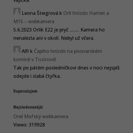
vajíčka.
Leona Šteigrová
k
Orlí hnízdo Harriet a
M15 – webkamera
5.6.2023 Orlík E22 je pryč ........ Kamera ho
nenalezla ani v okolí. Nebyl už včera.
Alfi
k
Čapího hnízdo na pivovarském
komíně v Trutnově
Tak po pátém posledníčkovi dnes v noci nejspíš
odejde i slabá čtyřka.
Doporučujem
Nejsledovanější
Orel Mořský webkamera
Views: 319928