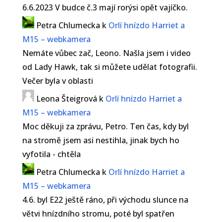
6.6.2023 V budce č.3 mají rorýsi opět vajíčko.
Petra Chlumecka
k
Orlí hnízdo Harriet a
M15 – webkamera
Nemáte vůbec zač, Leono. Našla jsem i video
od Lady Hawk, tak si můžete udělat fotografii.
Večer byla v oblasti
Leona Šteigrová
k
Orlí hnízdo Harriet a
M15 – webkamera
Moc děkuji za zprávu, Petro. Ten čas, kdy byl
na stromě jsem asi nestihla, jinak bych ho
vyfotila - chtěla
Petra Chlumecka
k
Orlí hnízdo Harriet a
M15 – webkamera
4.6. byl E22 ještě ráno, při východu slunce na
větvi hnízdního stromu, poté byl spatřen