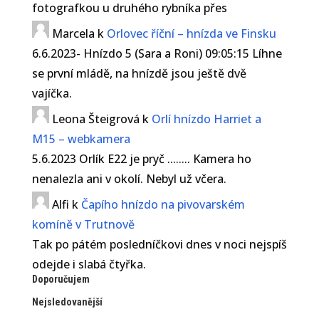
fotografkou u druhého rybníka přes
Marcela
k
Orlovec říční – hnízda ve Finsku
6.6.2023- Hnízdo 5 (Sara a Roni) 09:05:15 Líhne
se první mládě, na hnízdě jsou ještě dvě
vajíčka.
Leona Šteigrová
k
Orlí hnízdo Harriet a
M15 – webkamera
5.6.2023 Orlík E22 je pryč ........ Kamera ho
nenalezla ani v okolí. Nebyl už včera.
Alfi
k
Čapího hnízdo na pivovarském
komíně v Trutnově
Tak po pátém posledníčkovi dnes v noci nejspíš
odejde i slabá čtyřka.
Doporučujem
Nejsledovanější