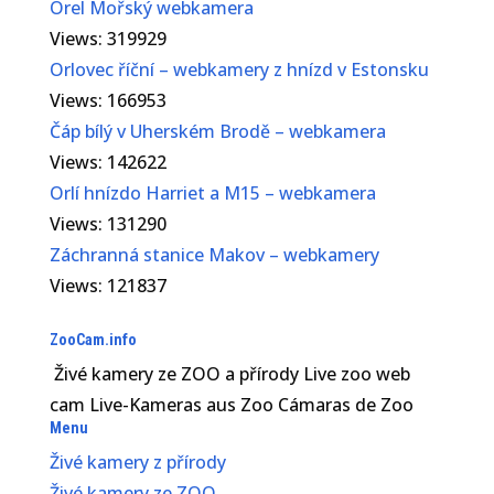
Orel Mořský webkamera
Views: 319929
Orlovec říční – webkamery z hnízd v Estonsku
Views: 166953
Čáp bílý v Uherském Brodě – webkamera
Views: 142622
Orlí hnízdo Harriet a M15 – webkamera
Views: 131290
Záchranná stanice Makov – webkamery
Views: 121837
ZooCam.info
Živé kamery ze ZOO a přírody Live zoo web
cam Live-Kameras aus Zoo Cámaras de Zoo
Menu
Živé kamery z přírody
Živé kamery ze ZOO