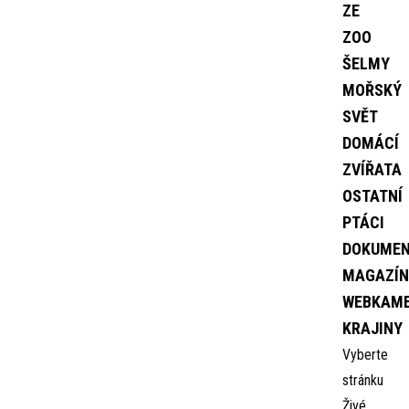
ZE
ZOO
ŠELMY
MOŘSKÝ
SVĚT
DOMÁCÍ
ZVÍŘATA
OSTATNÍ
PTÁCI
DOKUME
MAGAZÍN
WEBKAM
KRAJINY
Vyberte
stránku
Živé