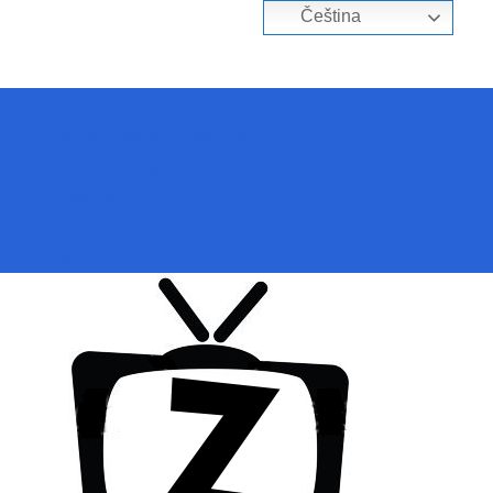
Čeština‎
Přihlásit se
Zoologické zahrady a parky
ZooCam Program
Přidat kameru
O nás
Kontakt