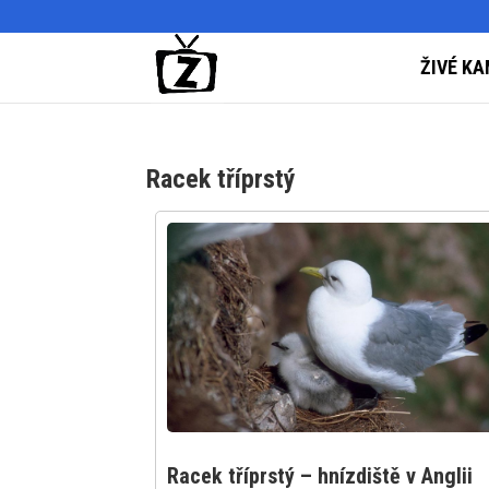
ŽIVÉ KA
Racek tříprstý
Racek tříprstý – hnízdiště v Anglii