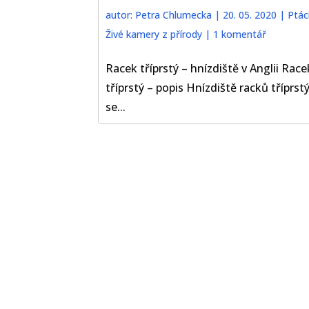
autor:
Petra Chlumecka
|
20. 05. 2020
|
Ptác
Živé kamery z přírody
|
1 komentář
Racek tříprstý – hnízdiště v Anglii Race
tříprstý – popis Hnízdiště racků tříprst
se...