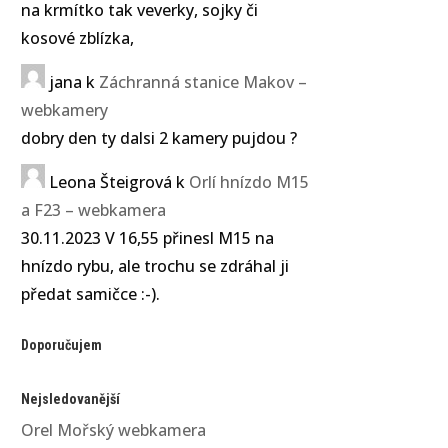
na krmítko tak veverky, sojky či
kosové zblízka,
jana
k
Záchranná stanice Makov –
webkamery
dobry den ty dalsi 2 kamery pujdou ?
Leona Šteigrová
k
Orlí hnízdo M15
a F23 – webkamera
30.11.2023 V 16,55 přinesl M15 na
hnízdo rybu, ale trochu se zdráhal ji
předat samičce :-).
Doporučujem
Nejsledovanější
Orel Mořský webkamera