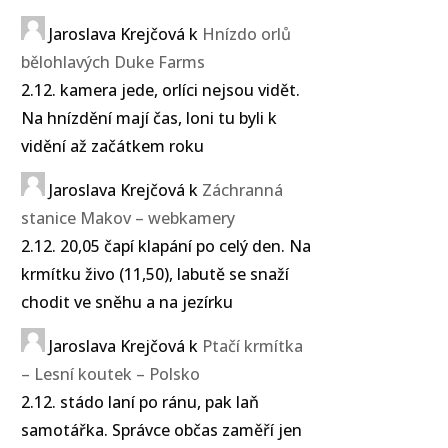
Jaroslava Krejčová
k
Hnízdo orlů
bělohlavých Duke Farms
2.12. kamera jede, orlíci nejsou vidět.
Na hnízdění mají čas, loni tu byli k
vidění až začátkem roku
Jaroslava Krejčová
k
Záchranná
stanice Makov – webkamery
2.12. 20,05 čapí klapání po celý den. Na
krmítku živo (11,50), labutě se snaží
chodit ve sněhu a na jezírku
Jaroslava Krejčová
k
Ptačí krmítka
– Lesní koutek – Polsko
2.12. stádo laní po ránu, pak laň
samotářka. Správce občas zaměří jen