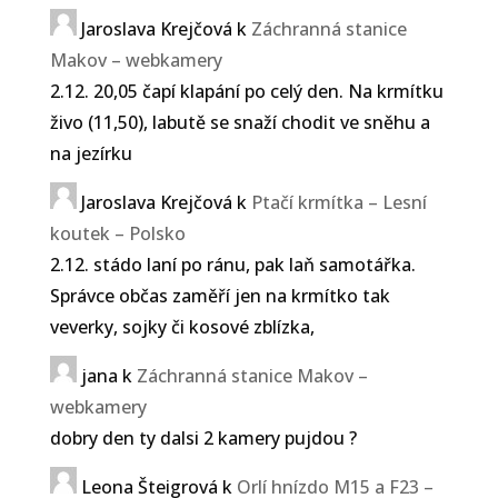
Jaroslava Krejčová
k
Záchranná stanice
Makov – webkamery
2.12. 20,05 čapí klapání po celý den. Na krmítku
živo (11,50), labutě se snaží chodit ve sněhu a
na jezírku
Jaroslava Krejčová
k
Ptačí krmítka – Lesní
koutek – Polsko
2.12. stádo laní po ránu, pak laň samotářka.
Správce občas zaměří jen na krmítko tak
veverky, sojky či kosové zblízka,
jana
k
Záchranná stanice Makov –
webkamery
dobry den ty dalsi 2 kamery pujdou ?
Leona Šteigrová
k
Orlí hnízdo M15 a F23 –