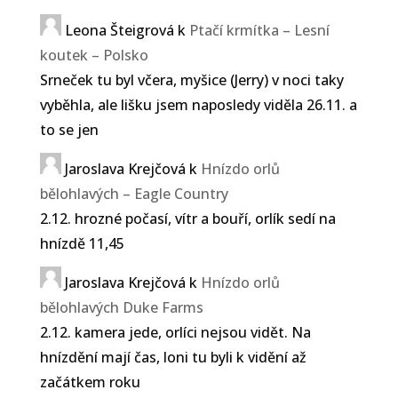
Leona Šteigrová
k
Ptačí krmítka – Lesní
koutek – Polsko
Srneček tu byl včera, myšice (Jerry) v noci taky
vyběhla, ale lišku jsem naposledy viděla 26.11. a
to se jen
Jaroslava Krejčová
k
Hnízdo orlů
bělohlavých – Eagle Country
2.12. hrozné počasí, vítr a bouří, orlík sedí na
hnízdě 11,45
Jaroslava Krejčová
k
Hnízdo orlů
bělohlavých Duke Farms
2.12. kamera jede, orlíci nejsou vidět. Na
hnízdění mají čas, loni tu byli k vidění až
začátkem roku